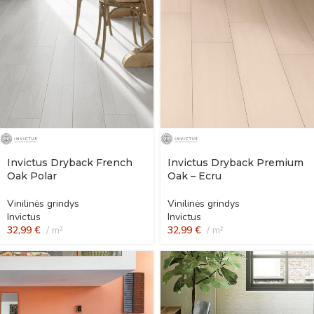
Invictus Dryback French
Invictus Dryback Premium
Oak Polar
Oak – Ecru
Vinilinės grindys
Vinilinės grindys
Invictus
Invictus
32,99
€
m²
32,99
€
m²