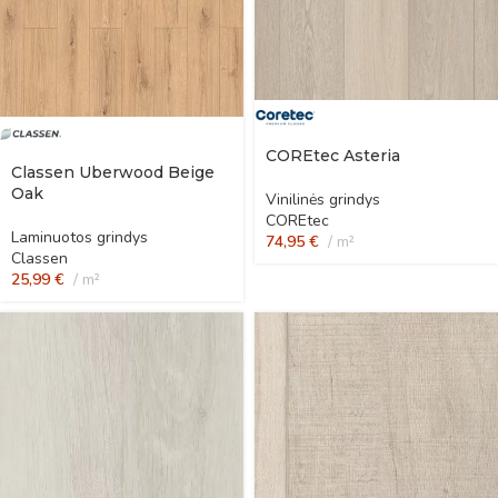
COREtec Asteria
Classen Uberwood Beige
Oak
Vinilinės grindys
COREtec
Laminuotos grindys
74,95
€
m²
Classen
25,99
€
m²