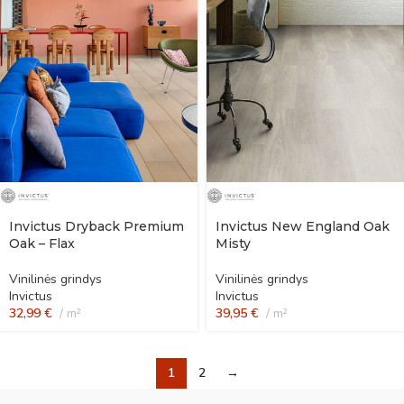
Invictus Dryback Premium
Invictus New England Oak
Oak – Flax
Misty
Vinilinės grindys
Vinilinės grindys
Invictus
Invictus
32,99
€
m²
39,95
€
m²
1
2
→