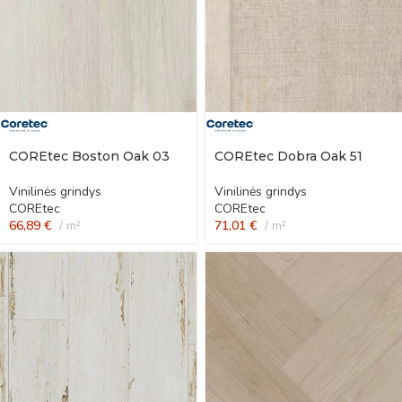
COREtec Boston Oak 03
COREtec Dobra Oak 51
Vinilinės grindys
Vinilinės grindys
COREtec
COREtec
66,89
€
m²
71,01
€
m²