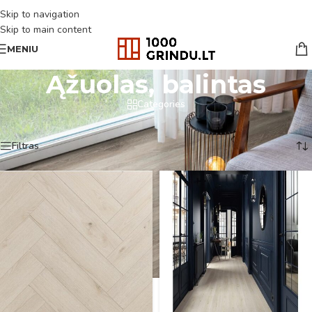
Skip to navigation
Skip to main content
MENIU
Ąžuolas, balintas
Categories
Pradžia
/
Produkto Spalva
/
Ąžuolas, balintas
Rodoma 1–18 iš 31
Filtras