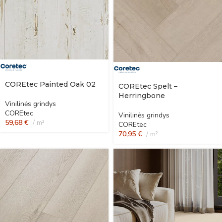
COREtec Painted Oak 02
COREtec Spelt –
Herringbone
Vinilinės grindys
COREtec
Vinilinės grindys
59,68
€
m²
COREtec
70,95
€
m²