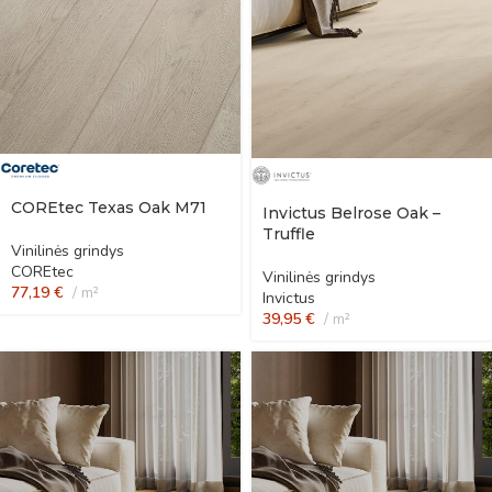
COREtec Texas Oak M71
Invictus Belrose Oak –
Truffle
Vinilinės grindys
COREtec
Vinilinės grindys
77,19
€
m²
Invictus
39,95
€
m²