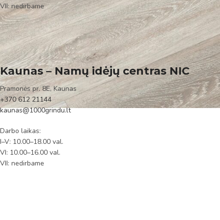
VII: nedirbame
Kaunas – Namų idėjų centras NIC
Pramonės pr. 8E, Kaunas
+370 612 21144
kaunas@1000grindu.lt
Darbo laikas:
I–V: 10.00–18.00 val.
VI: 10.00–16.00 val.
VII: nedirbame