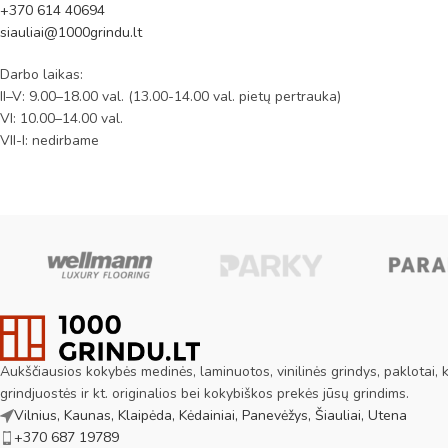
+370 614 40694
siauliai@1000grindu.lt
Darbo laikas:
II–V: 9.00–18.00 val. (13.00-14.00 val. pietų pertrauka)
VI: 10.00–14.00 val.
VII-I: nedirbame
Aukščiausios kokybės medinės, laminuotos, vinilinės grindys, paklotai, ki
grindjuostės ir kt. originalios bei kokybiškos prekės jūsų grindims.
Vilnius, Kaunas, Klaipėda, Kėdainiai, Panevėžys, Šiauliai, Utena
+370 687 19789