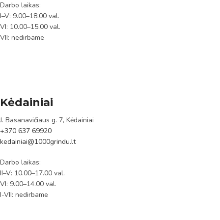
Darbo laikas:
I–V: 9.00–18.00 val.
VI: 10.00–15.00 val.
VII: nedirbame
Kėdainiai
J. Basanavičiaus g. 7, Kėdainiai
+370 637 69920
kedainiai@1000grindu.lt
Darbo laikas:
II–V: 10.00–17.00 val.
VI: 9.00–14.00 val.
I-VII: nedirbame