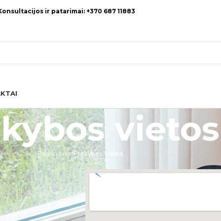
Konsultacijos ir patarimai: +370 687 11883
KTAI
kybos vietos
Pagrindinis
/
Prekybos vietos