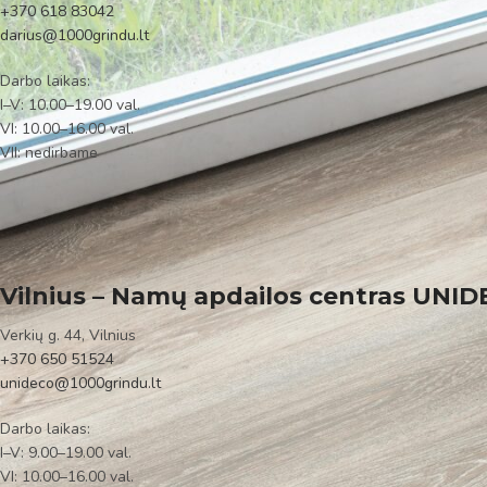
+370 618 83042
darius@1000grindu.lt
Darbo laikas:
I–V: 10.00–19.00 val.
VI: 10.00–16.00 val.
VII: nedirbame
Vilnius – Namų apdailos centras UNI
Verkių g. 44, Vilnius
+370 650 51524
unideco@1000grindu.lt
Darbo laikas:
I–V: 9.00–19.00 val.
VI: 10.00–16.00 val.