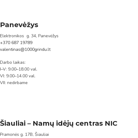
Panevėžys
Elektronikos g. 34, Panevėžys
+370 687 19789
valentinas@1000grindu.lt
Darbo laikas:
I–V: 9.00–18.00 val.
VI: 9.00–14.00 val.
VII: nedirbame
Šiauliai – Namų idėjų centras NIC
Pramonės g. 17B, Šiauliai