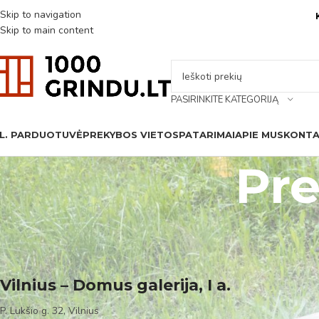
Skip to navigation
Skip to main content
PASIRINKITE KATEGORIJĄ
L. PARDUOTUVĖ
PREKYBOS VIETOS
PATARIMAI
APIE MUS
KONTA
Pre
Vilnius – Domus galerija, I a.
P. Lukšio g. 32, Vilnius