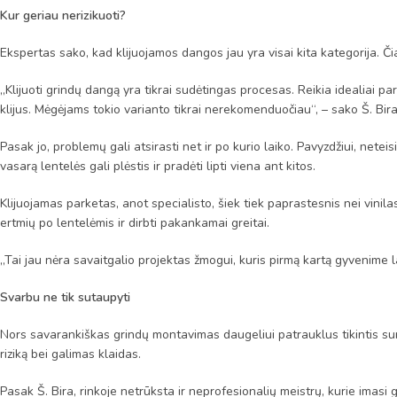
Kur geriau nerizikuoti?
Ekspertas sako, kad klijuojamos dangos jau yra visai kita kategorija. Č
„Klijuoti grindų dangą yra tikrai sudėtingas procesas. Reikia idealiai par
klijus. Mėgėjams tokio varianto tikrai nerekomenduočiau“, – sako Š. Bira
Pasak jo, problemų gali atsirasti net ir po kurio laiko. Pavyzdžiui, nete
vasarą lentelės gali plėstis ir pradėti lipti viena ant kitos.
Klijuojamas parketas, anot specialisto, šiek tiek paprastesnis nei vinilas, 
ertmių po lentelėmis ir dirbti pakankamai greitai.
„Tai jau nėra savaitgalio projektas žmogui, kuris pirmą kartą gyvenime la
Svarbu ne tik sutaupyti
Nors savarankiškas grindų montavimas daugeliui patrauklus tikintis sumaž
riziką bei galimas klaidas.
Pasak Š. Bira, rinkoje netrūksta ir neprofesionalių meistrų, kurie imas