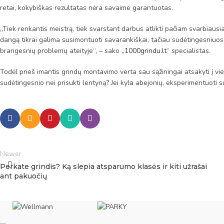
retai, kokybiškas rezultatas nėra savaime garantuotas.
„Tiek renkantis meistrą, tiek svarstant darbus atlikti pačiam svarbiausia r
dangą tikrai galima susimontuoti savarankiškai, tačiau sudėtingesniuo
brangesnių problemų ateityje“, – sako „
1000grindu.lt
“ specialistas.
Todėl prieš imantis grindų montavimo verta sau sąžiningai atsakyti į v
sudėtingesnio nei prisukti lentyną? Jei kyla abejonių, eksperimentuoti su
Newer
Perkate grindis? Ką slepia atsparumo klasės ir kiti užrašai
ant pakuočių