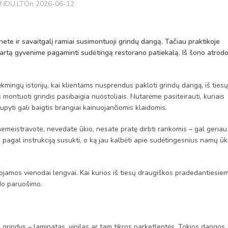
INDU.LT
On 2026-06-12
nete ir savaitgalį ramiai susimontuoji grindų dangą. Tačiau praktikoje
artą gyvenime pagaminti sudėtingą restorano patiekalą. Iš šono atrod
kmingų istorijų, kai klientams nusprendus pakloti grindų dangą, iš tiesų
 montuoti grindis pasibaigia nuostoliais. Nutarėme pasiteirauti, kuriais
yti gali baigtis brangiai kainuojančiomis klaidomis.
nemeistravote, nevedate ūkio, nesate pratę dirbti rankomis – gal geriau
pagal instrukciją susukti, o ką jau kalbėti apie sudėtingesnius namų ūk
uojamos vienodai lengvai. Kai kurios iš tiesų draugiškos pradedantiesiem
ndo paruošimo.
grindys – laminatas, vinilas ar tam tikros parketlentės. Tokios dangos