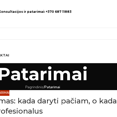
Konsultacijos ir patarimai: +370 687 11883
KTAI
Patarimai
Pagrindinis
/
Patarimai
ARIMAI
as: kada daryti pačiam, o kada
ofesionalus