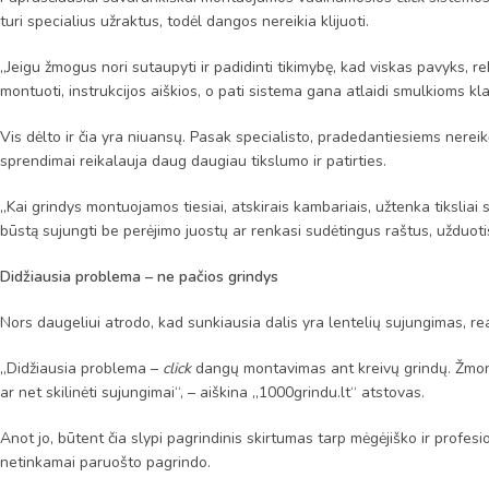
turi specialius užraktus, todėl dangos nereikia klijuoti.
„Jeigu žmogus nori sutaupyti ir padidinti tikimybę, kad viskas pavyks, 
montuoti, instrukcijos aiškios, o pati sistema gana atlaidi smulkioms klai
Vis dėlto ir čia yra niuansų. Pasak specialisto, pradedantiesiems nereikė
sprendimai reikalauja daug daugiau tikslumo ir patirties.
„Kai grindys montuojamos tiesiai, atskirais kambariais, užtenka tiksliai
būstą sujungti be perėjimo juostų ar renkasi sudėtingus raštus, užduot
Didžiausia problema – ne pačios grindys
Nors daugeliui atrodo, kad sunkiausia dalis yra lentelių sujungimas, 
„Didžiausia problema –
click
dangų montavimas ant kreivų grindų. Žmonės
ar net skilinėti sujungimai“, – aiškina „1000grindu.lt“ atstovas.
Anot jo, būtent čia slypi pagrindinis skirtumas tarp mėgėjiško ir profe
netinkamai paruošto pagrindo.