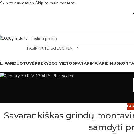
Skip to navigation
Skip to main content
PASIRINKITE KATEGORIJĄ
L. PARDUOTUVĖ
PREKYBOS VIETOS
PATARIMAI
APIE MUS
KONTA
PAT
Savarankiškas grindų montavim
samdyti pr