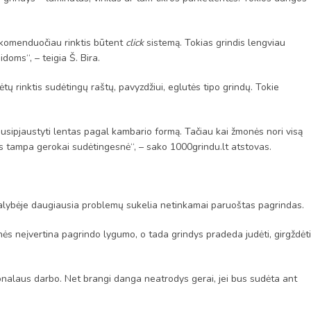
rekomenduočiau rinktis būtent
click
sistemą. Tokias grindis lengviau
doms“, – teigia Š. Bira.
tų rinktis sudėtingų raštų, pavyzdžiui, eglutės tipo grindų. Tokie
 susipjaustyti lentas pagal kambario formą. Tačiau kai žmonės nori visą
is tampa gerokai sudėtingesnė“, – sako 1000grindu.lt atstovas.
realybėje daugiausia problemų sukelia netinkamai paruoštas pagrindas.
 neįvertina pagrindo lygumo, o tada grindys pradeda judėti, girgždėti
sionalaus darbo. Net brangi danga neatrodys gerai, jei bus sudėta ant