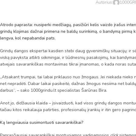
Autorius:
1000GR
Atrodo paprasta: nusiperki medžiagų, pasižiūri kelis vaizdo įrašus inter
grindų klojimas dažnai primena ne baldų surinkimą, o bandymą pirmą k
lengva, kol nepabandai pats.
Grindų dangos ekspertai kasdien stebi daug gyvenimiškų situacijų: ir sė
viską pavyksta atlikti sėkmingai, ir liūdnesnių pasakojimų, kai bandymas
atvejais savarankiškas montavimas tikrai įmanomas, o kada noras sutaup
„Atsakant trumpai, tai labai priklauso nuo žmogaus. Jei niekada nieko 
net nepradėti. Dabar laikai pasikeitė, dažnas žmogus nesiima net baldų 
darbus“, – sako 1000grindu.lt specialistas Šarūnas Bira.
Anot jo, didžiausia klaida – įsivaizduoti, kad visos grindų dangos mont
tačiau kitos reikalauja patirties, profesionalių įrankių ir itin gero pagri
Ką lengviausia susimontuoti savarankiškai?
Paprasčiausiai savarankiškai montuojamos vadinamosios
click
sistemos 