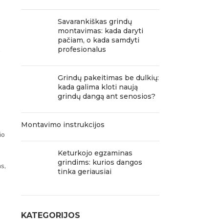
Savarankiškas grindų
montavimas: kada daryti
pačiam, o kada samdyti
profesionalus
o
Grindų pakeitimas be dulkių:
kada galima kloti naują
grindų dangą ant senosios?
Montavimo instrukcijos
io
Keturkojo egzaminas
grindims: kurios dangos
s,
tinka geriausiai
KATEGORIJOS