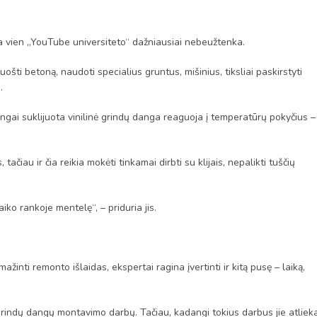
ia vien „YouTube universiteto“ dažniausiai nebeužtenka.
uošti betoną, naudoti specialius gruntus, mišinius, tiksliai paskirstyti
.
isingai suklijuota vinilinė grindų danga reaguoja į temperatūrų pokyčius –
tačiau ir čia reikia mokėti tinkamai dirbti su klijais, nepalikti tuščių
iko rankoje mentelę“, – priduria jis.
inti remonto išlaidas, ekspertai ragina įvertinti ir kitą pusę – laiką,
i grindų dangų montavimo darbų. Tačiau, kadangi tokius darbus jie atliek