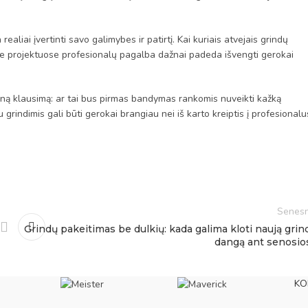
ealiai įvertinti savo galimybes ir patirtį. Kai kuriais atvejais grindų
se projektuose profesionalų pagalba dažnai padeda išvengti gerokai
ieną klausimą: ar tai bus pirmas bandymas rankomis nuveikti kažką
 grindimis gali būti gerokai brangiau nei iš karto kreiptis į profesionalu
Senesn
Grindų pakeitimas be dulkių: kada galima kloti naują grin
dangą ant senosio
KO