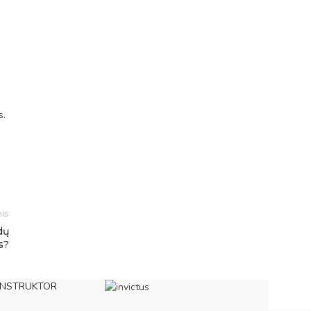
s.
is
dų
s?
NSTRUKTOR