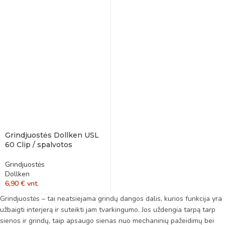
Grindjuostės Dollken USL
60 Clip / spalvotos
Grindjuostės
Dollken
6,90
€
vnt.
Grindjuostės – tai neatsiejama grindų dangos dalis, kurios funkcija yra
užbaigti interjerą ir suteikti jam tvarkingumo. Jos uždengia tarpą tarp
sienos ir grindų, taip apsaugo sienas nuo mechaninių pažeidimų bei