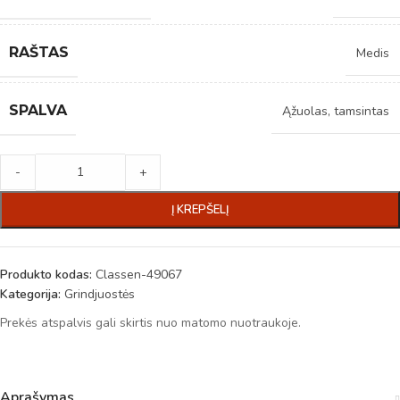
RAŠTAS
Medis
SPALVA
Ąžuolas, tamsintas
-
+
Į KREPŠELĮ
Produkto kodas:
Classen-49067
Kategorija:
Grindjuostės
Prekės atspalvis gali skirtis nuo matomo nuotraukoje.
Aprašymas