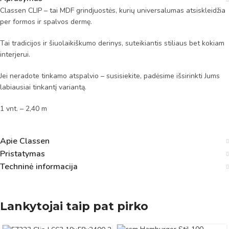
Classen CLIP – tai MDF grindjuostės, kurių universalumas atsiskleidžia
per formos ir spalvos dermę.
Tai tradicijos ir šiuolaikiškumo derinys, suteikiantis stiliaus bet kokiam
interjerui.
Jei neradote tinkamo atspalvio – susisiekite, padėsime išsirinkti Jums
labiausiai tinkantį variantą.
​1 vnt. – 2,40 m
Apie Classen
Pristatymas
Techninė informacija
Lankytojai taip pat pirko