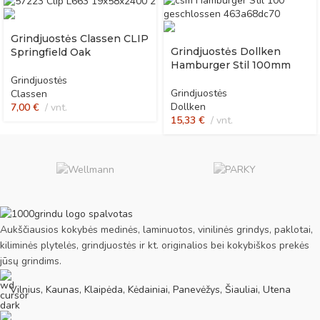
Grindjuostės Classen CLIP
Grindjuostės Dollken
Springfield Oak
Hamburger Stil 100mm
Grindjuostės
Grindjuostės
Classen
Dollken
7,00
€
vnt.
15,33
€
vnt.
Aukščiausios kokybės medinės, laminuotos, vinilinės grindys, paklotai,
kiliminės plytelės, grindjuostės ir kt. originalios bei kokybiškos prekės
jūsų grindims.
Vilnius, Kaunas, Klaipėda, Kėdainiai, Panevėžys, Šiauliai, Utena