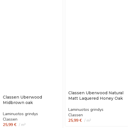
Classen Uberwood Natural
Classen Uberwood
Matt Laquered Honey Oak
Midbrown oak
Laminuotos grindys
Laminuotos grindys
Classen
Classen
25,99
€
m²
25,99
€
m²