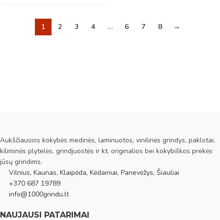
1
2
3
4
…
6
7
8
→
Aukščiausios kokybės medinės, laminuotos, vinilinės grindys, paklotai,
kiliminės plytelės, grindjuostės ir kt. originalios bei kokybiškos prekės
jūsų grindims.
Vilnius, Kaunas, Klaipėda, Kėdainiai, Panevėžys, Šiauliai
+370 687 19789
info@1000grindu.lt
NAUJAUSI PATARIMAI