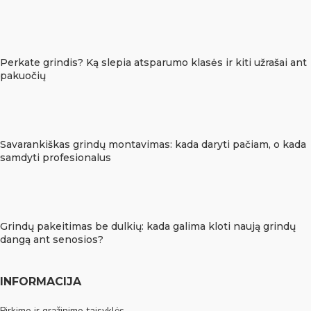
Perkate grindis? Ką slepia atsparumo klasės ir kiti užrašai ant
pakuočių
Savarankiškas grindų montavimas: kada daryti pačiam, o kada
samdyti profesionalus
Grindų pakeitimas be dulkių: kada galima kloti naują grindų
dangą ant senosios?
INFORMACIJA
Pirkimo ir grąžinimo taisyklės