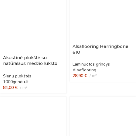
Alsaflooring Herringbone
610
Akustinė plokštė su
natūralaus medžio lukšto
Laminuotos grindys
padengimu – Degintas
Alsaflooring
ąžuolas
28,90
€
m²
Sienų plokštės
1000grindu.lt
84,00
€
m²