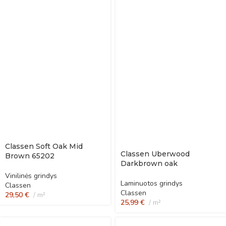
Classen Soft Oak Mid
Classen Uberwood
Brown 65202
Darkbrown oak
Vinilinės grindys
Laminuotos grindys
Classen
Classen
29,50
€
m²
25,99
€
m²