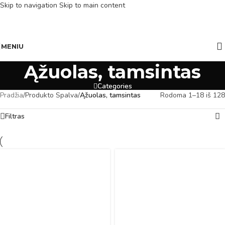
Skip to navigation
Skip to main content
MENIU
Ąžuolas, tamsintas
Categories
Pradžia
/
Produkto Spalva
/
Ąžuolas, tamsintas
Rodoma 1–18 iš 128
Filtras