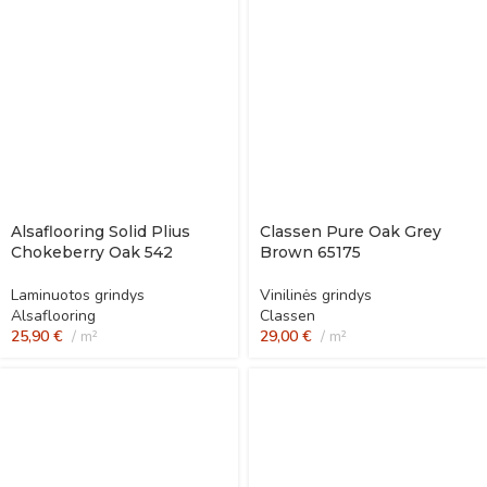
Alsaflooring Solid Plius
Classen Pure Oak Grey
Chokeberry Oak 542
Brown 65175
Laminuotos grindys
Vinilinės grindys
Alsaflooring
Classen
25,90
€
m²
29,00
€
m²