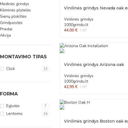
Medinės grindys
Vinilinės grindys Nevada oak e
Kiliminės plytelės
Sienų plokštės
Vinilinės grindys
Grindjuostės
1000grindu.lt
Priedai
44,00
€
m²
Akcija
MONTAVIMO TIPAS
Vinilinės grindys Arizona oak
Click
23
Vinilinės grindys
1000grindu.lt
42,95
€
m²
FORMA
Eglutės
7
Lentomis
16
Vinilinės grindys Boston oak e