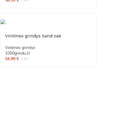
54,99
€
m²
Vinilinės grindys Sand oak
Vinilinės grindys
1000grindu.lt
54,99
€
m²