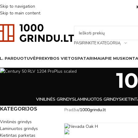
Skip to navigation
Skip to main content
PASIRINKITE KATEGORIJĄ
L. PARDUOTUVĖ
PREKYBOS VIETOS
PATARIMAI
APIE MUS
KONTA
1
VINILINĖS GRINDYS
LAMINUOTOS GRINDYS
KIETIN
KATEGORIJOS
Pradžia
/
1000grindu.lt
Vinilinės grindys
Laminuotos grindys
Kietintas parketas