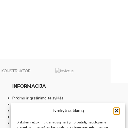
KONSTRUKTOR
INFORMACIJA
Pirkimo ir grąžinimo taisyklės
Privatumo politika
Tvarkyti sutikimą
Sutarties atsisakymas
Prekybos vietos
Siekdami užtikrinti geriausią naršymo patirtį, naudojame
Apie mus
slapukus ir panašias technologijas įrenginio informacijai