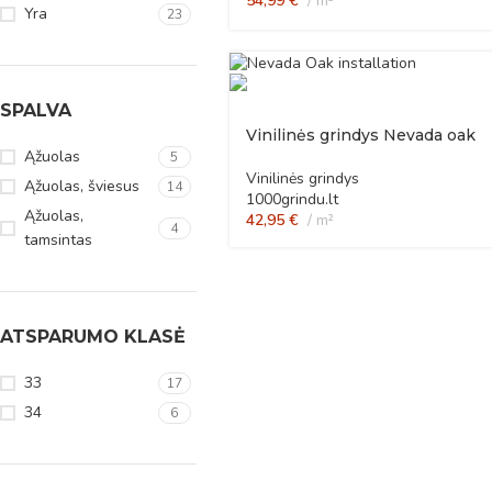
54,99
€
m²
Yra
23
SPALVA
Vinilinės grindys Nevada oak
Ąžuolas
5
Vinilinės grindys
Ąžuolas, šviesus
14
1000grindu.lt
Ąžuolas,
42,95
€
m²
4
tamsintas
ATSPARUMO KLASĖ
33
17
34
6