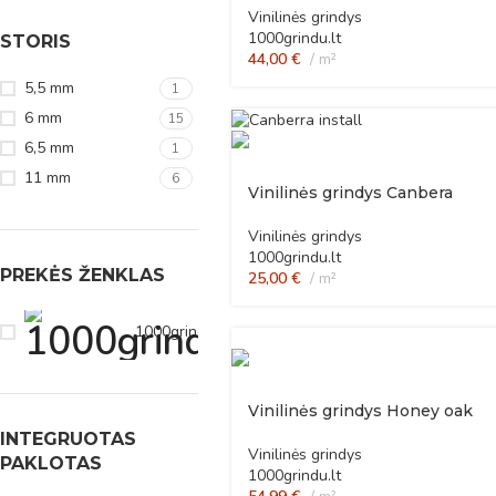
Vinilinės grindys
1000grindu.lt
STORIS
44,00
€
m²
5,5 mm
1
6 mm
15
6,5 mm
1
11 mm
6
Vinilinės grindys Canbera
Vinilinės grindys
1000grindu.lt
PREKĖS ŽENKLAS
25,00
€
m²
1000grindu.lt
23
Vinilinės grindys Honey oak
INTEGRUOTAS
Vinilinės grindys
PAKLOTAS
1000grindu.lt