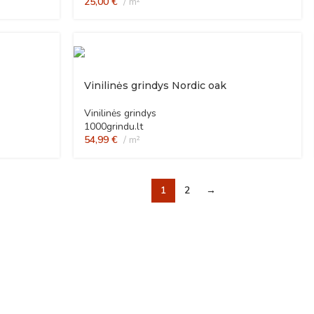
25,00
€
m²
Vinilinės grindys Nordic oak
Vinilinės grindys
1000grindu.lt
54,99
€
m²
1
2
→