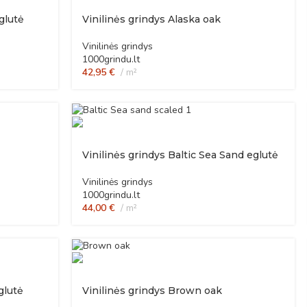
glutė
Vinilinės grindys Alaska oak
Vinilinės grindys
1000grindu.lt
42,95
€
m²
Vinilinės grindys Baltic Sea Sand eglutė
Vinilinės grindys
1000grindu.lt
44,00
€
m²
glutė
Vinilinės grindys Brown oak