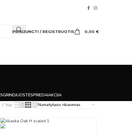
PRISIJUNGTI / REGISTRUOTIS
0,00
€
ĖS
GRINDJUOSTĖS
PRIEDAI
AKCIJA
Visi