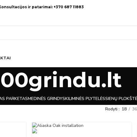
Konsultacijos ir patarimai: +370 687 11883
KTAI
000grindu.lt
TAS PARKETAS
MEDINĖS GRINDYS
KILIMINĖS PLYTELĖS
SIENŲ PLOKŠT
Rodyti
18
36