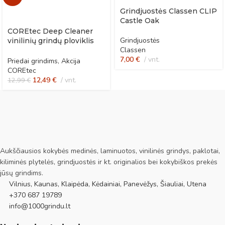
Grindjuostės Classen CLIP
Castle Oak
COREtec Deep Cleaner
Grindjuostės
vinilinių grindų ploviklis
Classen
po remonto
7,00
€
vnt.
Priedai grindims
,
Akcija
COREtec
12,49
€
vnt.
12,99
€
Aukščiausios kokybės medinės, laminuotos, vinilinės grindys, paklotai,
kiliminės plytelės, grindjuostės ir kt. originalios bei kokybiškos prekės
jūsų grindims.
Vilnius, Kaunas, Klaipėda, Kėdainiai, Panevėžys, Šiauliai, Utena
+370 687 19789
info@1000grindu.lt