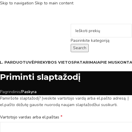
Skip to navigation
Skip to main content
Pasirinkite kategoriją
Search
L. PARDUOTUVĖ
PREKYBOS VIETOS
PATARIMAI
APIE MUS
KONTA
Priminti slaptažodį
Pagrindinis
/
Paskyra
Pamiršote slaptažodį? Įveskite vartotojo vardą arba el.pašto adresą. Į
el.pašto dėžutę gausite nuorodą naujam slaptažodžiui susikurti.
*
Vartotojo vardas arba el.paštas