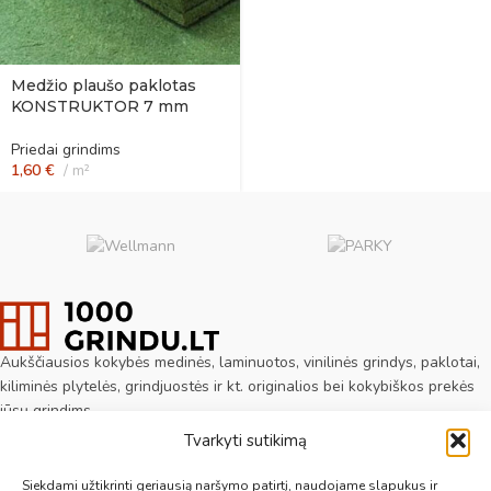
Medžio plaušo paklotas
KONSTRUKTOR 7 mm
Priedai grindims
1,60
€
m²
Aukščiausios kokybės medinės, laminuotos, vinilinės grindys, paklotai,
kiliminės plytelės, grindjuostės ir kt. originalios bei kokybiškos prekės
jūsų grindims.
Tvarkyti sutikimą
Vilnius, Kaunas, Klaipėda, Kėdainiai, Panevėžys, Šiauliai, Utena
Siekdami užtikrinti geriausią naršymo patirtį, naudojame slapukus ir