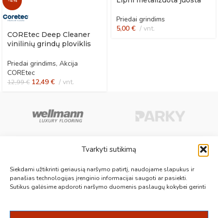
Lipni metalizuota juosta
-4%
Priedai grindims
5,00
€
vnt.
COREtec Deep Cleaner
vinilinių grindų ploviklis
po remonto
Priedai grindims
,
Akcija
COREtec
12,49
€
vnt.
12,99
€
Tvarkyti sutikimą
Aukščiausios kokybės medinės, laminuotos, vinilinės grindys, paklotai,
Siekdami užtikrinti geriausią naršymo patirtį, naudojame slapukus ir
kiliminės plytelės, grindjuostės ir kt. originalios bei kokybiškos prekės
panašias technologijas įrenginio informacijai saugoti ar pasiekti.
Sutikus galėsime apdoroti naršymo duomenis paslaugų kokybei gerinti
jūsų grindims.
Vilnius, Kaunas, Klaipėda, Kėdainiai, Panevėžys, Šiauliai, Utena
+370 687 19789