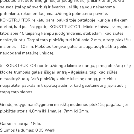
plokštes ant betoninių grindų ar juodgrindžių, įsitikinkite ar jos yra
sausos (tai ypač svarbu!) ir švarios. Jei šių sąlygų neįmanoma
patenkinti, rekomenduojama uždengti polietileno plėvele.
KONSTRUKTOR reikėtų parai palikti toje patalpoje, kurioje atliekami
darbai, kad jos išsilygintų. KONSTRUKTOR dėliokite laisvai, vieną prie
kitos apie 45 laipsnių kampu juodgrindėmis, stebėdami, kad siūlės
nesikryžiuotų. Tarpai tarp plokščių turi būti apie 2 mm, o tarp plokščių
ir sienos – 10 mm. Plokštes lengvai galėsite supjaustyti aštriu peiliu,
naudodami metalinę liniuotę.
Jei KONSTRUKTOR norite uždengti kilimine danga, pirmą plokščių eilę
klokite trumpais galais išilgai, antrą – ilgaisiais, taip, kad siūlės
nesusikryžiuotų. Virš plokščių klokite kiliminę dangą, perteklių
nupjaukite, palikdami truputėlį audinio, kad galėtumėte jį įsprausti į
tarpą tarp sienos.
Grindų nelygumai išlyginami minkštų medienos plokščių pagalba, jei
plokštės storis 4,8mm iki 1mm, jei 7mm iki 2mm.
Garso izoliacija: 18db.
Šilumos laidumas: 0,05 W/mk