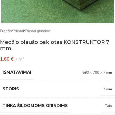
Pradžia
/
Priedai
/
Priedai grindims
Medžio plaušo paklotas KONSTRUKTOR 7
mm
1,60
€
m²
IŠMATAVIMAI
590 × 790 × 7 mm
STORIS
7 mm
TINKA ŠILDOMOMS GRINDIMS
Taip