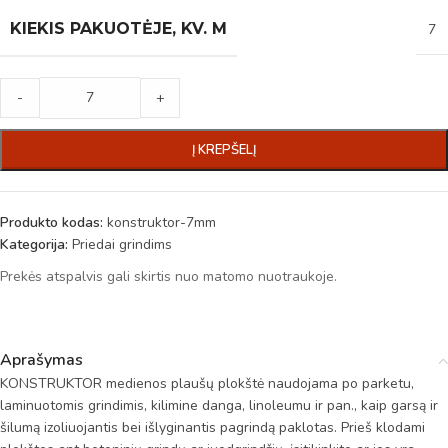
KIEKIS PAKUOTĖJE, KV. M
7
-
+
Į KREPŠELĮ
Produkto kodas:
konstruktor-7mm
Kategorija:
Priedai grindims
Prekės atspalvis gali skirtis nuo matomo nuotraukoje.
Aprašymas
KONSTRUKTOR medienos plaušų plokštė naudojama po parketu,
laminuotomis grindimis, kilimine danga, linoleumu ir pan., kaip garsą ir
šilumą izoliuojantis bei išlyginantis pagrindą paklotas. Prieš klodami