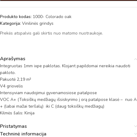
Produkto kodas:
1000- Colorado oak
Kategorija:
Vinilinės grindys
Prekės atspalvis gali skirtis nuo matomo nuotraukoje.
Aprašymas
Integruotas 1mm ixpe paklotas. Klojant papildomai nereikia naudoti
pakloto.
Pakuotė 2,19 m²
V4 griovelis
Intensyviam naudojimui gyvenamosiose patalpose
VOC A+ (Toksiškų medžiagų išsiskyrimo į orą patalpose klasė – nuo A
+ (labai mažai teršalų) iki C (daug toksiškų medžiagų)
Kilmės šalis: Kinija
Pristatymas
Techninė informacija