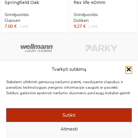
Springfield Oak
flex life 40mm
Grindjuostės
Grindjuostės
Classen
Dollken
7,00
€
vnt.
9,27
€
vnt.
Tvarkyti sutikimą
Aukščiausios kokybės medinės, laminuotos, vinilinės grindys, paklotai,
Siekdami užtikrinti geriausią naršymo patirtį, naudojame slapukus ir
kiliminės plytelės, grindjuostės ir kt. originalios bei kokybiškos prekės
panašias technologijas įrenginio informacijai saugoti ar pasiekti.
Sutikus galėsime apdoroti naršymo duomenis paslaugų kokybei gerinti
jūsų grindims.
Vilnius, Kaunas, Klaipėda, Kėdainiai, Panevėžys, Šiauliai, Utena
+370 687 19789
info@1000grindu.lt
Sutikti
NAUJAUSI PATARIMAI
Atmesti