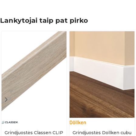
Lankytojai taip pat pirko
Grindjuostės Classen CLIP
Grindjuostės Dollken cubu