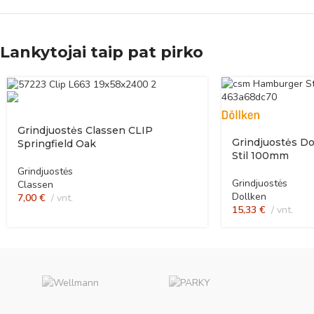
Lankytojai taip pat pirko
Grindjuostės Classen CLIP
Grindjuostės D
Springfield Oak
Stil 100mm
Grindjuostės
Grindjuostės
Classen
Dollken
7,00
€
vnt.
15,33
€
vnt.