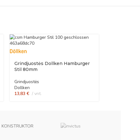
Grindjuostės Dollken Hamburger
Stil 80mm
Grindjuostės
Dollken
13,83
€
vnt.
KONSTRUKTOR