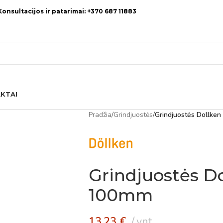
Konsultacijos ir patarimai: +370 687 11883
KTAI
Pradžia
/
Grindjuostės
/
Grindjuostės Dollken
Grindjuostės Dol
100mm
13,23
€
vnt.