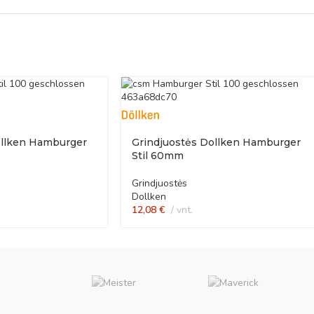
ollken Hamburger
Grindjuostės Dollken Hamburger
Stil 60mm
Grindjuostės
Dollken
12,08
€
vnt.