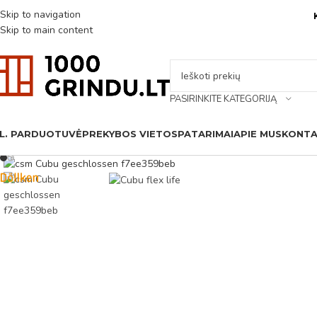
Skip to navigation
Skip to main content
PASIRINKITE KATEGORIJĄ
L. PARDUOTUVĖ
PREKYBOS VIETOS
PATARIMAI
APIE MUS
KONTA