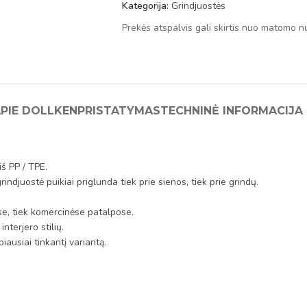
Kategorija:
Grindjuostės
Prekės atspalvis gali skirtis nuo matomo n
PIE DOLLKEN
PRISTATYMAS
TECHNINĖ INFORMACIJA
iš PP / TPE.
rindjuostė puikiai priglunda tiek prie sienos, tiek prie grindų.
se, tiek komercinėse patalpose.
nterjero stilių.
iausiai tinkantį variantą.