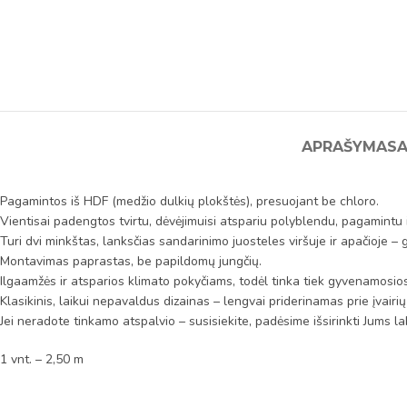
APRAŠYMAS
A
Pagamintos iš HDF (medžio dulkių plokštės), presuojant be chloro.
Vientisai padengtos tvirtu, dėvėjimuisi atspariu polyblendu, pagamintu 
Turi dvi minkštas, lanksčias sandarinimo juosteles viršuje ir apačioje – g
Montavimas paprastas, be papildomų jungčių.
Ilgaamžės ir atsparios klimato pokyčiams, todėl tinka tiek gyvenamosio
Klasikinis, laikui nepavaldus dizainas – lengvai priderinamas prie įvairių i
Jei neradote tinkamo atspalvio – susisiekite, padėsime išsirinkti Jums lab
​1 vnt. – 2,50 m