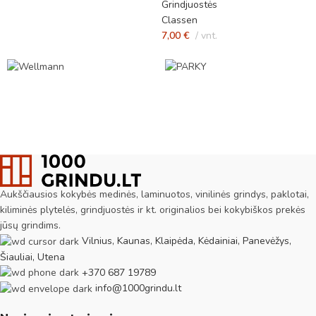
Grindjuostės
Classen
7,00
€
vnt.
Aukščiausios kokybės medinės, laminuotos, vinilinės grindys, paklotai,
kiliminės plytelės, grindjuostės ir kt. originalios bei kokybiškos prekės
jūsų grindims.
Vilnius, Kaunas, Klaipėda, Kėdainiai, Panevėžys,
Šiauliai, Utena
+370 687 19789
info@1000grindu.lt