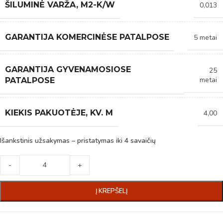
ŠILUMINĖ VARŽA, M2-K/W
0,013
GARANTIJA KOMERCINĖSE PATALPOSE
5 metai
GARANTIJA GYVENAMOSIOSE
25
metai
PATALPOSE
KIEKIS PAKUOTĖJE, KV. M
4,00
Išankstinis užsakymas – pristatymas iki 4 savaičių
-
+
Į KREPŠELĮ