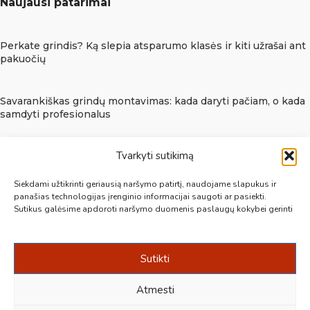
Naujausi patarimai
Perkate grindis? Ką slepia atsparumo klasės ir kiti užrašai ant
pakuočių
Savarankiškas grindų montavimas: kada daryti pačiam, o kada
samdyti profesionalus
Tvarkyti sutikimą
Grindų pakeitimas be dulkių: kada galima kloti naują grindų
dangą ant senosios?
Siekdami užtikrinti geriausią naršymo patirtį, naudojame slapukus ir
panašias technologijas įrenginio informacijai saugoti ar pasiekti.
Sutikus galėsime apdoroti naršymo duomenis paslaugų kokybei gerinti
Informacija
Pirkimo ir grąžinimo taisyklės
Privatumo politika
Sutikti
Sutarties atsisakymas
Prekybos vietos
Atmesti
Apie mus