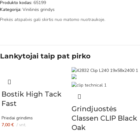
Produkto kodas:
65199
Kategorija:
Vinilinės grindys
Prekės atspalvis gali skirtis nuo matomo nuotraukoje.
Lankytojai taip pat pirko
Bostik High Tack
Fast
Grindjuostės
Classen CLIP Black
Priedai grindims
7,00
€
vnt.
Oak