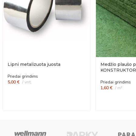
Lipni metalizuota juosta
Medžio plaušo p
KONSTRUKTOR
Priedai grindims
5,00
€
vnt.
Priedai grindims
1,60
€
m²