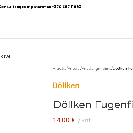
Konsultacijos ir patarimai: +370 687 11883
KTAI
Pradžia
/
Priedai
/
Priedai grindims
/
Döllken Fug
Döllken Fugenfil
14,00
€
vnt.