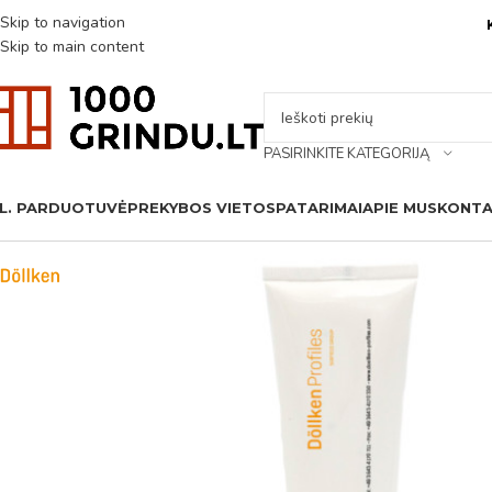
Skip to navigation
Skip to main content
PASIRINKITE KATEGORIJĄ
L. PARDUOTUVĖ
PREKYBOS VIETOS
PATARIMAI
APIE MUS
KONTA