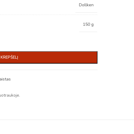
Dollken
150 g
Į KREPŠELĮ
aistas
uotraukoje.