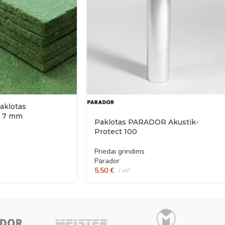
aklotas
 7 mm
Paklotas PARADOR Akustik-
Protect 100
Priedai grindims
Parador
5,50
€
m²