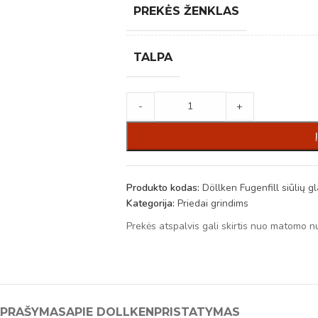
PREKĖS ŽENKLAS
TALPA
-
+
Produkto kodas:
Döllken Fugenfill siūlių gl
Kategorija:
Priedai grindims
Prekės atspalvis gali skirtis nuo matomo n
PRAŠYMAS
APIE DOLLKEN
PRISTATYMAS