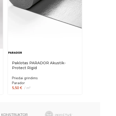
Paklotas PARADOR Akustik-
Protect Rigid
Priedai grindims
Parador
5,50
€
m²
KONSTRUKTOR