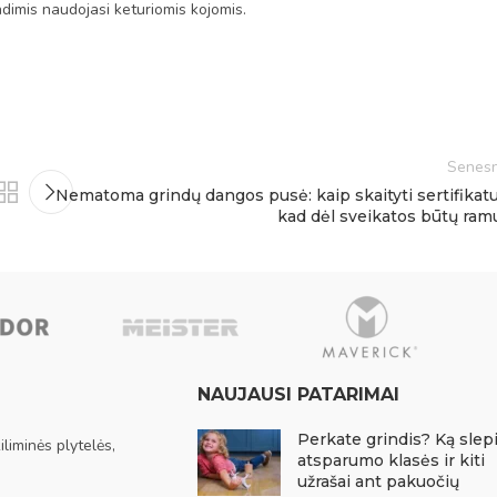
indimis naudojasi keturiomis kojomis.
Senesn
Nematoma grindų dangos pusė: kaip skaityti sertifikatu
kad dėl sveikatos būtų ram
NAUJAUSI PATARIMAI
Perkate grindis? Ką slep
liminės plytelės,
atsparumo klasės ir kiti
užrašai ant pakuočių