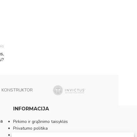
is
s,
u?
KONSTRUKTOR
INFORMACIJA
ia
Pirkimo ir grąžinimo taisyklės
Privatumo politika
Sutarties atsisakymas