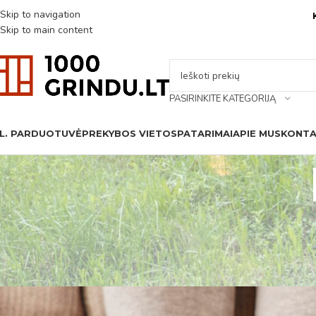
Skip to navigation
Skip to main content
PASIRINKITE KATEGORIJĄ
L. PARDUOTUVĖ
PREKYBOS VIETOS
PATARIMAI
APIE MUS
KONTA
PAT
Keturkojo egzaminas grindims:
Autorius:
1000GR