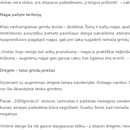
vinilas nėra slidus, yra atsparus pažeidimams, jį lengva prižiūrėti“, – sak
Nagai pažymi teritoriją
Kitas neišvengiamas grindų testas – įbrėžimai. Šunų ir kačių nagai, yp
minkštesnio, pavyzdžiui, parketo paviršiaus: danga subraižoma, atsiranda
nusprendusios pagaląsti nagus, gali per laiką sugadinti nemažą grindų 
„Vinilas šioje vietoje turi aiškų pranašumą – nagai jo praktiškai neįbrėži
trūkumą – augintinių nagai gan garsiai caksi, kas ilgainiui ima erzinti“, –
Drėgmė – tylus grindų priešas
Gyvenant su augintiniais drėgmė tampa kasdienybe. Išsiliejęs vanduo, šl
visi šie išbandymai tenka grindims.
Pasak „1000grindu.lt“ atstovo, laminatas ir parketas nemėgsta vandens.
kuriais atvejais pažeidimai būna negrįžtami. Svarbu žinoti, kad nemaža
negalioja.
Vinilinė danga čia vėl gauna daugiausiai taškų – ji atspari drėgmei, nesu