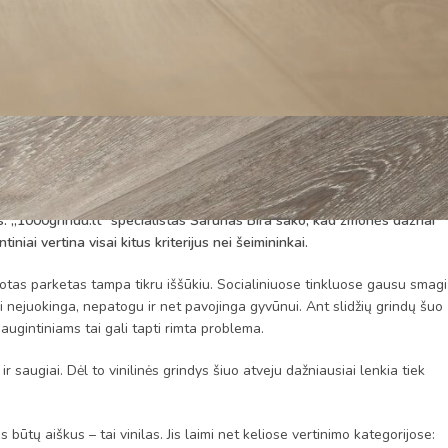
estavimo poligonu: nagai, vanduo, purvas, išsiliejęs maistas ir netikėti
gas. „1000grindu.lt“ specialistas Šarūnas Bira sako, kad žmonės dažnai
niai vertina visai kitus kriterijus nei šeimininkai.
uotas parketas tampa tikru iššūkiu. Socialiniuose tinkluose gausu smag
tai nejuokinga, nepatogu ir net pavojinga gyvūnui. Ant slidžių grindų šuo
augintiniams tai gali tapti rimta problema.
 ir saugiai. Dėl to vinilinės grindys šiuo atveju dažniausiai lenkia tiek
 būtų aiškus – tai vinilas. Jis laimi net keliose vertinimo kategorijose: