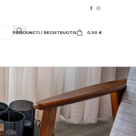
PRISIJUNGTI / REGISTRUOTIS
0,00
€
NAUJAUSI ĮRAŠAI
Perkate grindis? Ką slepia
atsparumo klasės ir kiti
užrašai ant pakuočių