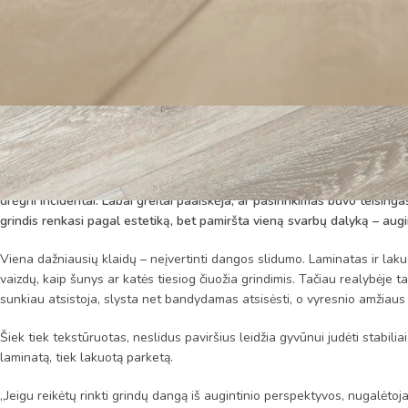
Keturkojo egzaminas grindims: kurios dangos tinka geriausiai
Kai namuose atsiranda keturkojis gyventojas, grindys tampa nuolatiniu t
drėgni incidentai. Labai greitai paaiškėja, ar pasirinkimas buvo teisin
grindis renkasi pagal estetiką, bet pamiršta vieną svarbų dalyką – auginti
Viena dažniausių klaidų – neįvertinti dangos slidumo. Laminatas ir lak
vaizdų, kaip šunys ar katės tiesiog čiuožia grindimis. Tačiau realybėje 
sunkiau atsistoja, slysta net bandydamas atsisėsti, o vyresnio amžiaus 
Šiek tiek tekstūruotas, neslidus paviršius leidžia gyvūnui judėti stabiliai
laminatą, tiek lakuotą parketą.
„Jeigu reikėtų rinkti grindų dangą iš augintinio perspektyvos, nugalėtojas