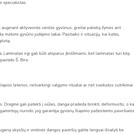
o specialistas.
ač auginant aktyvesnės veislės gyvūnus, greitai palieką žymes ant
 matomi gyvūno judėjimo takai. Pasitaiko ir situacijų, kai katės,
plotą.
a. Laminatas irgi gali būti atsparus įbrėžimams, bet laminatas turi kitą
 pastebi Š. Bira.
apios letenos, netvarkingi valgymo ritualai ar net sveikatos sutrikimai
 Drėgmė gali patekti į siūles, danga pradeda brinkti, deformuotis, o ka
i gamintojų nurodo, jog garantija gyvūnų šlapimo pažeistiems paviršiam
geria skysčių ir vinilinės dangos paviršių galite lengvai išvalyti be