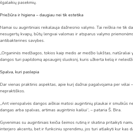
ilgalaikių pasekmių.
Priežiūra ir higiena – daugiau nei tik estetika
Namai su augintiniais reikalauja dažnesnio valymo. Tai reiškia ne tik d
nesugertų kvapų, būtų lengvai valomas ir atsparus valymo priemonėms.
antibakterines savybes.
„Organinės medžiagos, tokios kaip medis ar medžio lukštas, natūraliai y
dangos turi papildomą apsauginį sluoksnį, kuris užkerta kelią ir neleidž
Spalva, kuri paslepia
Dar vienas praktinis aspektas, apie kurį dažnai pagalvojama per vėlai 
nepraktiškos.
„Ant vienspalvės dangos aiškiai matosi augintinių plaukai ir smulkūs 
dangas arba spalvas, artimas augintinio kailiui“, – pataria Š. Bira.
Gyvenimas su augintiniais keičia šeimos rutiną ir skatina pritaikyti n
interjero akcentu, bet ir funkciniu sprendimu, jos turi atlaikyti kur kas