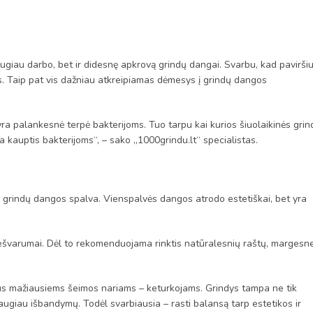
augiau darbo, bet ir didesnę apkrovą grindų dangai. Svarbu, kad pavirši
 Taip pat vis dažniau atkreipiamas dėmesys į grindų dangos
ra palankesnė terpė bakterijoms. Tuo tarpu kai kurios šiuolaikinės grin
ia kauptis bakterijoms“, – sako „1000grindu.lt“ specialistas.
– grindų dangos spalva. Vienspalvės dangos atrodo estetiškai, bet yra
nešvarumai. Dėl to rekomenduojama rinktis natūralesnių raštų, margesn
amus mažiausiems šeimos nariams – keturkojams. Grindys tampa ne tik
 daugiau išbandymų. Todėl svarbiausia – rasti balansą tarp estetikos ir