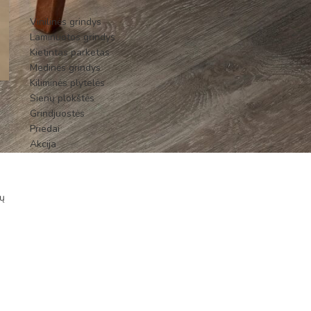
Vinilinės grindys
Laminuotos grindys
Kietintas parketas
Medinės grindys
Kiliminės plytelės
Sienų plokštės
Grindjuostės
Priedai
Akcija
ių