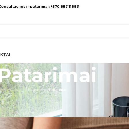
Konsultacijos ir patarimai: +370 687 11883
KTAI
Patarimai
Pagrindinis
/
Patarimai
ARIMAI
 kurios dangos tinka geriausiai
INDU.LT
On 2026-03-31