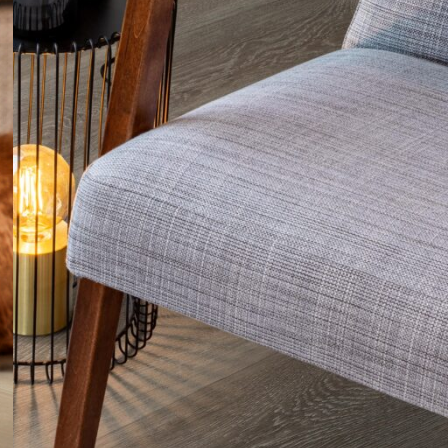
Savarankiškas grindų
montavimas: kada daryti
pačiam, o kada samdyti
profesionalus
Grindų pakeitimas be
dulkių: kada galima kloti
naują grindų dangą ant
senosios?
Montavimo instrukcijos
Keturkojo egzaminas
grindims: kurios dangos
tinka geriausiai
KATEGORIJOS