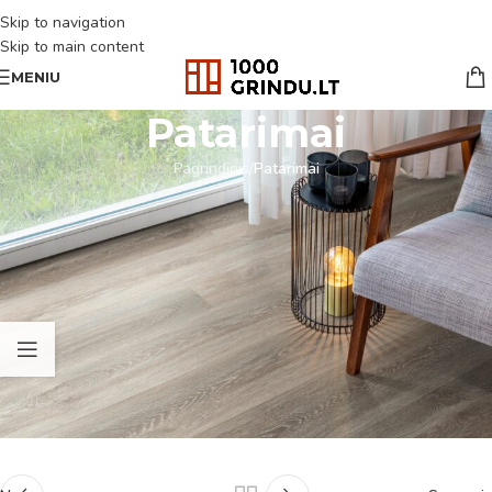
Skip to navigation
Skip to main content
MENIU
Patarimai
Pagrindinis
/
Patarimai
PATARIMAI
Montavimo instrukcijos
1000GRINDU.LT
On 2026-04-27
New herringbone installation_LTU
Parsisiųsti
New spc plank installation_LT
Parsisiųsti