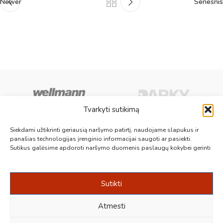
Newer
Senesnis
Tvarkyti sutikimą
Siekdami užtikrinti geriausią naršymo patirtį, naudojame slapukus ir
panašias technologijas įrenginio informacijai saugoti ar pasiekti.
Aukščiausios kokybės medinės, laminuotos, vinilinės grindys, paklotai,
Sutikus galėsime apdoroti naršymo duomenis paslaugų kokybei gerinti
kiliminės plytelės, grindjuostės ir kt. originalios bei kokybiškos prekės
jūsų grindims.
Vilnius, Kaunas, Klaipėda, Kėdainiai, Panevėžys, Šiauliai, Utena
Sutikti
+370 687 19789
info@1000grindu.lt
Atmesti