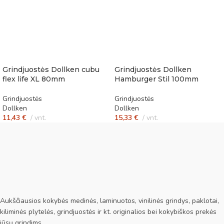
Grindjuostės Dollken cubu
Grindjuostės Dollken
flex life XL 80mm
Hamburger Stil 100mm
Grindjuostės
Grindjuostės
Dollken
Dollken
11,43
€
vnt.
15,33
€
vnt.
Aukščiausios kokybės medinės, laminuotos, vinilinės grindys, paklotai,
kiliminės plytelės, grindjuostės ir kt. originalios bei kokybiškos prekės
jūsų grindims.