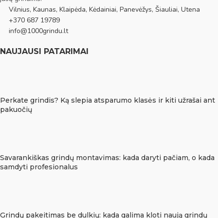
Vilnius, Kaunas, Klaipėda, Kėdainiai, Panevėžys, Šiauliai, Utena
+370 687 19789
info@1000grindu.lt
NAUJAUSI PATARIMAI
Perkate grindis? Ką slepia atsparumo klasės ir kiti užrašai ant
pakuočių
Savarankiškas grindų montavimas: kada daryti pačiam, o kada
samdyti profesionalus
Grindų pakeitimas be dulkių: kada galima kloti naują grindų