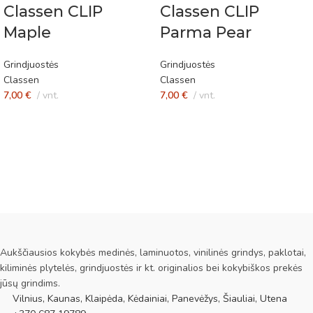
Classen CLIP
Classen CLIP
Maple
Parma Pear
Grindjuostės
Grindjuostės
Classen
Classen
7,00
€
vnt.
7,00
€
vnt.
Aukščiausios kokybės medinės, laminuotos, vinilinės grindys, paklotai,
kiliminės plytelės, grindjuostės ir kt. originalios bei kokybiškos prekės
jūsų grindims.
Vilnius, Kaunas, Klaipėda, Kėdainiai, Panevėžys, Šiauliai, Utena