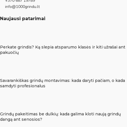
+370 687 19789
info@1000grindu.lt
Naujausi patarimai
Perkate grindis? Ką slepia atsparumo klasės ir kiti užrašai ant
pakuočių
Savarankiškas grindų montavimas: kada daryti pačiam, o kada
samdyti profesionalus
Grindų pakeitimas be dulkių: kada galima kloti naują grindų
dangą ant senosios?