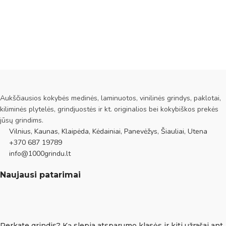
Aukščiausios kokybės medinės, laminuotos, vinilinės grindys, paklotai,
kiliminės plytelės, grindjuostės ir kt. originalios bei kokybiškos prekės
jūsų grindims.
Vilnius, Kaunas, Klaipėda, Kėdainiai, Panevėžys, Šiauliai, Utena
+370 687 19789
info@1000grindu.lt
Naujausi patarimai
Perkate grindis? Ką slepia atsparumo klasės ir kiti užrašai ant