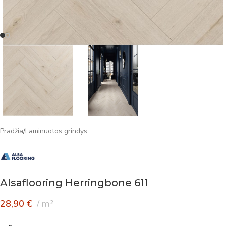
Pradžia
/
Laminuotos grindys
Alsaflooring Herringbone 611
28,90
€
m²