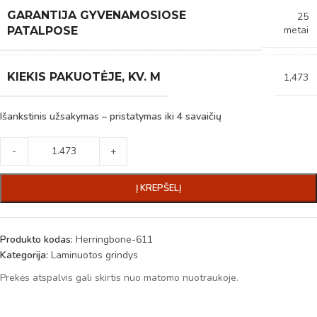
GARANTIJA GYVENAMOSIOSE
25
metai
PATALPOSE
KIEKIS PAKUOTĖJE, KV. M
1,473
Išankstinis užsakymas – pristatymas iki 4 savaičių
-
+
Į KREPŠELĮ
Produkto kodas:
Herringbone-611
Kategorija:
Laminuotos grindys
Prekės atspalvis gali skirtis nuo matomo nuotraukoje.