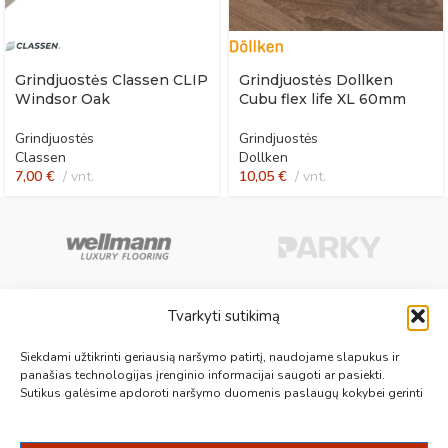
Grindjuostės Classen CLIP
Grindjuostės Dollken
Windsor Oak
Cubu flex life XL 60mm
Grindjuostės
Grindjuostės
Classen
Dollken
7,00
€
vnt.
10,05
€
vnt.
Tvarkyti sutikimą
Aukščiausios kokybės medinės, laminuotos, vinilinės grindys, paklotai,
Siekdami užtikrinti geriausią naršymo patirtį, naudojame slapukus ir
kiliminės plytelės, grindjuostės ir kt. originalios bei kokybiškos prekės
panašias technologijas įrenginio informacijai saugoti ar pasiekti.
Sutikus galėsime apdoroti naršymo duomenis paslaugų kokybei gerinti
jūsų grindims.
Vilnius, Kaunas, Klaipėda, Kėdainiai, Panevėžys, Šiauliai, Utena
+370 687 19789