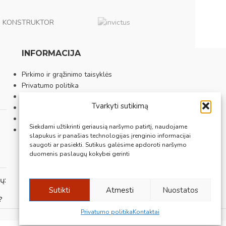
KONSTRUKTOR
INFORMACIJA
Pirkimo ir grąžinimo taisyklės
Privatumo politika
Sutarties atsisakymas
Tvarkyti sutikimą
Prekybos vietos
Apie mus
Siekdami užtikrinti geriausią naršymo patirtį, naudojame
Kontaktai
slapukus ir panašias technologijas įrenginio informacijai
saugoti ar pasiekti. Sutikus galėsime apdoroti naršymo
duomenis paslaugų kokybei gerinti
ų:
Sutikti
Atmesti
Nuostatos
?
Privatumo politika
Kontaktai