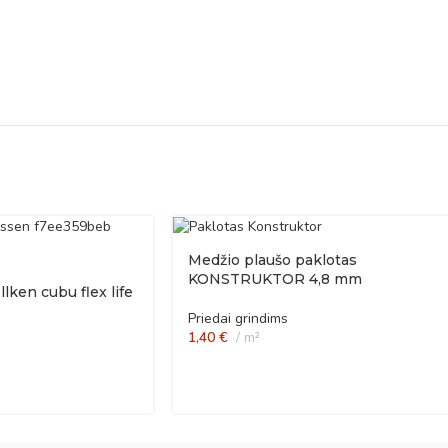
Medžio plaušo paklotas
KONSTRUKTOR 4,8 mm
lken cubu flex life
Priedai grindims
1,40
€
m²