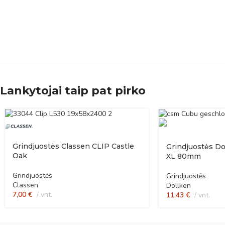
Lankytojai taip pat pirko
Grindjuostės Classen CLIP Castle
Grindjuostės Dol
Oak
XL 80mm
Grindjuostės
Grindjuostės
Classen
Dollken
7,00
€
vnt.
11,43
€
vnt.