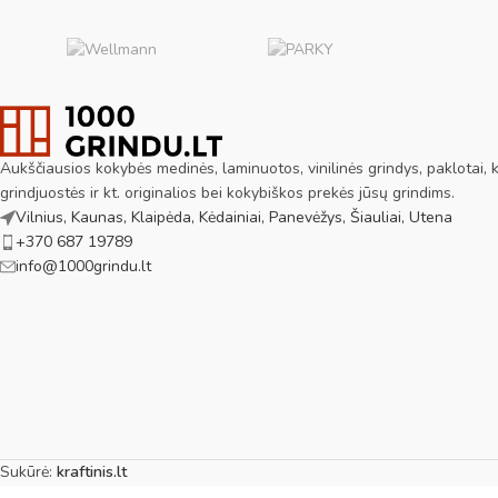
Aukščiausios kokybės medinės, laminuotos, vinilinės grindys, paklotai, ki
grindjuostės ir kt. originalios bei kokybiškos prekės jūsų grindims.
Vilnius, Kaunas, Klaipėda, Kėdainiai, Panevėžys, Šiauliai, Utena
+370 687 19789
info@1000grindu.lt
Sukūrė:
kraftinis.lt