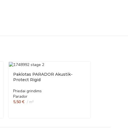
Paklotas PARADOR Akustik-
Protect Rigid
Priedai grindims
Parador
5,50
€
m²