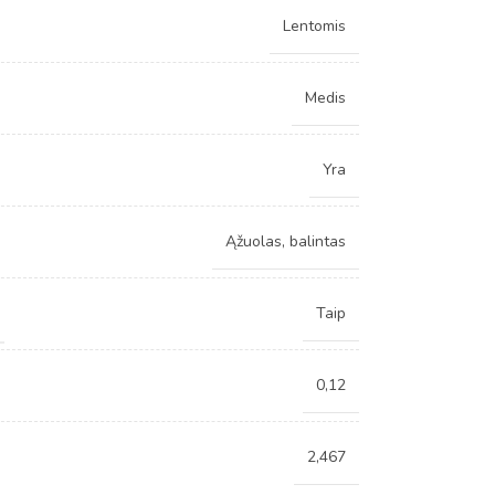
Lentomis
Medis
Yra
Ąžuolas, balintas
Taip
0,12
2,467