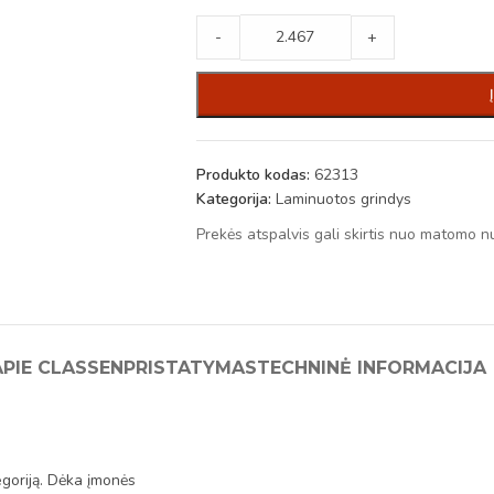
-
+
Produkto kodas:
62313
Kategorija:
Laminuotos grindys
Prekės atspalvis gali skirtis nuo matomo n
APIE CLASSEN
PRISTATYMAS
TECHNINĖ INFORMACIJA
oriją. Dėka įmonės