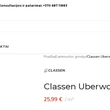
Konsultacijos ir patarimai: +370 687 11883
KTAI
Pradžia
/
Laminuotos grindys
/
Classen Uber
Classen Uberw
25,99
€
m²