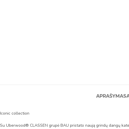
APRAŠYMAS
Iconic collection
Su Uberwood® CLASSEN grupė BAU pristato naują grindų dangų kateg