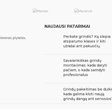
NAUJAUSI PATARIMAI
Perkate grindis? Ką slepia
liminės plytelės,
atsparumo klasės ir kiti
užrašai ant pakuočių
Savarankiškas grindų
montavimas: kada daryti
pačiam, o kada samdyti
profesionalus
Grindų pakeitimas be dulki
kada galima kloti naują
grindų dangą ant senosios