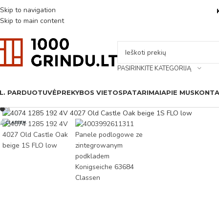
Skip to navigation
Skip to main content
PASIRINKITE KATEGORIJĄ
L. PARDUOTUVĖ
PREKYBOS VIETOS
PATARIMAI
APIE MUS
KONTA