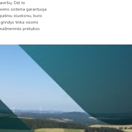
viršių. Dėl to
avimo sistema garantuoja
atiniu sluoksniu, kuris
 grindys tinka visoms
r mažmeninės prekybos