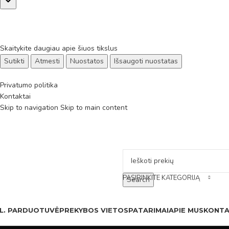
Skaitykite daugiau apie šiuos tikslus
Sutikti
Atmesti
Nuostatos
Išsaugoti nuostatas
Privatumo politika
Kontaktai
Skip to navigation
Skip to main content
PASIRINKITE KATEGORIJĄ
Search
L. PARDUOTUVĖ
PREKYBOS VIETOS
PATARIMAI
APIE MUS
KONTA