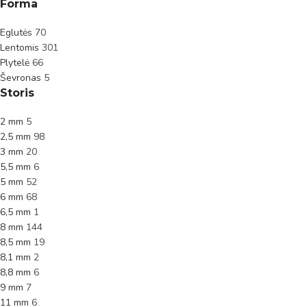
Forma
Eglutės
70
Lentomis
301
Plytelė
66
Ševronas
5
Storis
2 mm
5
2,5 mm
98
3 mm
20
5,5 mm
6
5 mm
52
6 mm
68
6,5 mm
1
8 mm
144
8,5 mm
19
8,1 mm
2
8,8 mm
6
9 mm
7
11 mm
6