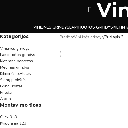
Vin
VINILINĖS GRINDYS
LAMINUOTOS GRINDYS
KIETIN
Kategorijos
Pradžia
/
Vinilinės grindys
/
Puslapis 3
Vinilinės grindys
Laminuotos grindys
Kietintas parketas
Medinės grindys
Kiliminės plytelės
Sienų plokštės
Grindjuostės
Priedai
Akcija
Montavimo tipas
Click
318
Klijuojama
123