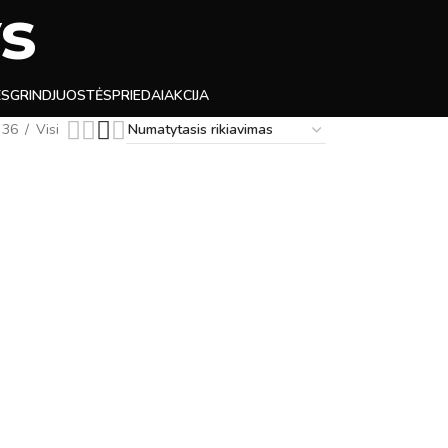
ys
ĖS
GRINDJUOSTĖS
PRIEDAI
AKCIJA
36
Visi