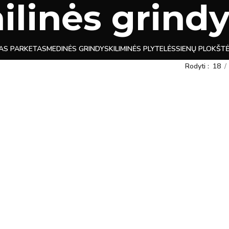
ilinės grind
TAS PARKETAS
MEDINĖS GRINDYS
KILIMINĖS PLYTELĖS
SIENŲ PLOKŠT
Rodyti
18