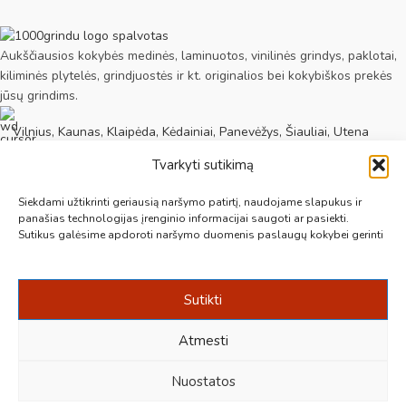
Aukščiausios kokybės medinės, laminuotos, vinilinės grindys, paklotai,
kiliminės plytelės, grindjuostės ir kt. originalios bei kokybiškos prekės
jūsų grindims.
Vilnius, Kaunas, Klaipėda, Kėdainiai, Panevėžys, Šiauliai, Utena
Tvarkyti sutikimą
+370 687 19789
Siekdami užtikrinti geriausią naršymo patirtį, naudojame slapukus ir
panašias technologijas įrenginio informacijai saugoti ar pasiekti.
Sutikus galėsime apdoroti naršymo duomenis paslaugų kokybei gerinti
info@1000grindu.lt
NAUJAUSI PATARIMAI
Sutikti
INFORMACIJA
Atmesti
Sukūrė:
kraftinis.lt
Nuostatos