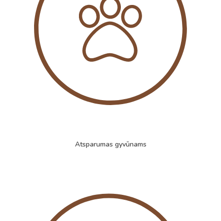
Atsparumas gyvūnams