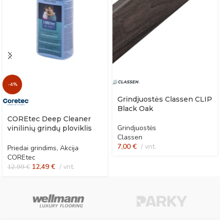
-4%
Grindjuostės Classen CLIP
Black Oak
COREtec Deep Cleaner
Grindjuostės
vinilinių grindų ploviklis
Classen
po remonto
7,00
€
vnt.
Priedai grindims
,
Akcija
COREtec
12,49
€
vnt.
12,99
€