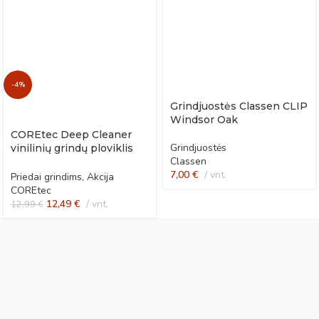
-4%
Grindjuostės Classen CLIP
Windsor Oak
COREtec Deep Cleaner
Grindjuostės
vinilinių grindų ploviklis
Classen
po remonto
7,00
€
vnt.
Priedai grindims
,
Akcija
COREtec
12,49
€
vnt.
12,99
€