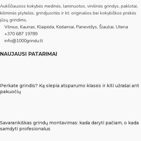
Aukščiausios kokybės medinės, laminuotos, vinilinės grindys, paklotai,
kiliminės plytelės, grindjuostės ir kt. originalios bei kokybiškos prekės
jūsų grindims.
Vilnius, Kaunas, Klaipėda, Kėdainiai, Panevėžys, Šiauliai, Utena
+370 687 19789
info@1000grindu.lt
NAUJAUSI PATARIMAI
Perkate grindis? Ką slepia atsparumo klasės ir kiti užrašai ant
pakuočių
Savarankiškas grindų montavimas: kada daryti pačiam, o kada
samdyti profesionalus