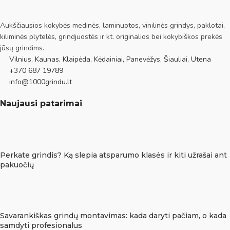
Aukščiausios kokybės medinės, laminuotos, vinilinės grindys, paklotai,
kiliminės plytelės, grindjuostės ir kt. originalios bei kokybiškos prekės
jūsų grindims.
Vilnius, Kaunas, Klaipėda, Kėdainiai, Panevėžys, Šiauliai, Utena
+370 687 19789
info@1000grindu.lt
Naujausi patarimai
Perkate grindis? Ką slepia atsparumo klasės ir kiti užrašai ant
pakuočių
Savarankiškas grindų montavimas: kada daryti pačiam, o kada
samdyti profesionalus