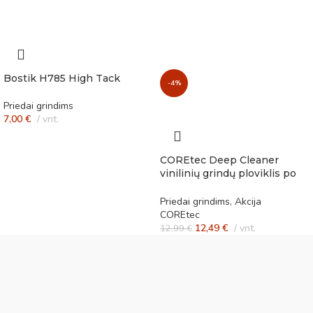
Bostik H785 High Tack
-4%
Priedai grindims
7,00
€
vnt.
COREtec Deep Cleaner
vinilinių grindų ploviklis po
remonto
Priedai grindims
,
Akcija
COREtec
12,49
€
vnt.
12,99
€