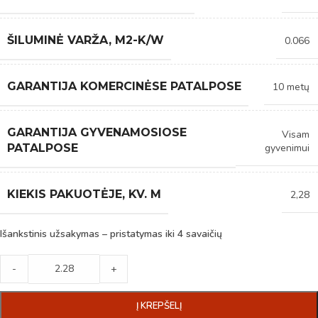
ŠILUMINĖ VARŽA, M2-K/W
0.066
GARANTIJA KOMERCINĖSE PATALPOSE
10 metų
GARANTIJA GYVENAMOSIOSE
Visam
gyvenimui
PATALPOSE
KIEKIS PAKUOTĖJE, KV. M
2,28
Išankstinis užsakymas – pristatymas iki 4 savaičių
-
+
Į KREPŠELĮ