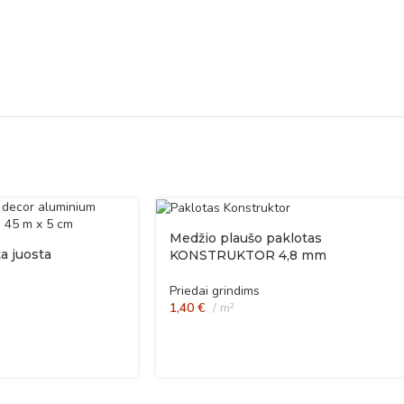
Medžio plaušo paklotas
a juosta
KONSTRUKTOR 4,8 mm
Priedai grindims
1,40
€
m²