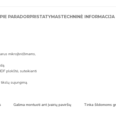
PIE PARADOR
PRISTATYMAS
TECHNINĖ INFORMACIJA
sparus mikroįbrėžimams,
zdą.
DF plokštė, suteikianti
 tikslų sujungimą.
s
Galima montuoti ant įvairių paviršių
Tinka šildomoms g