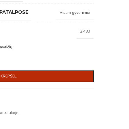
 PATALPOSE
Visam gyvenimui
2,493
avaičių
Į KREPŠELĮ
uotraukoje.