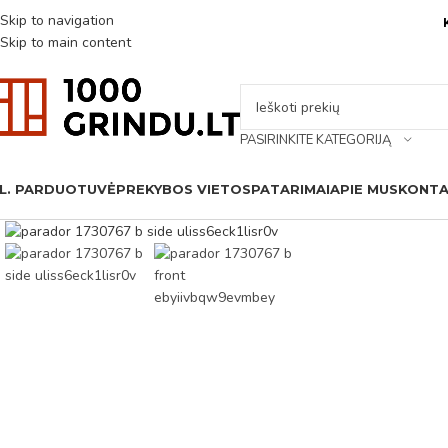
Skip to navigation
Skip to main content
PASIRINKITE KATEGORIJĄ
L. PARDUOTUVĖ
PREKYBOS VIETOS
PATARIMAI
APIE MUS
KONTA