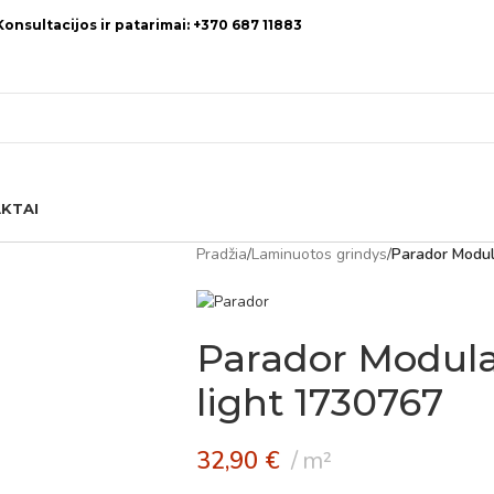
Konsultacijos ir patarimai: +370 687 11883
KTAI
Pradžia
/
Laminuotos grindys
/
Parador Modul
Parador Modula
light 1730767
32,90
€
m²