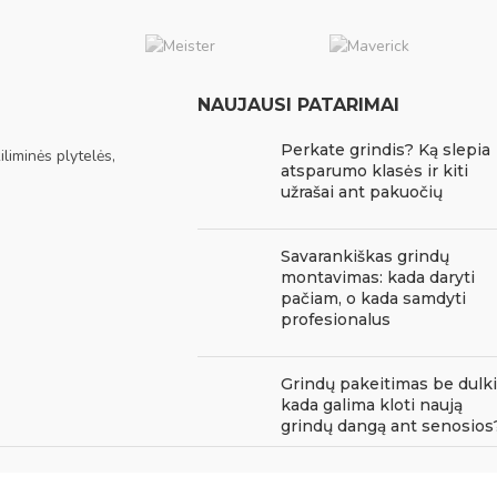
NAUJAUSI PATARIMAI
Perkate grindis? Ką slepia
liminės plytelės,
atsparumo klasės ir kiti
užrašai ant pakuočių
Savarankiškas grindų
montavimas: kada daryti
pačiam, o kada samdyti
profesionalus
Grindų pakeitimas be dulki
kada galima kloti naują
grindų dangą ant senosios