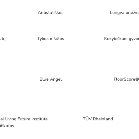
Antistatiškos
Lengva priežiū
atų
Tylios ir šiltos
Kokybiškam gyve
Blue Angel
FloorScore®
al Living Future Institute
TÜV Rheinland
ifikatas