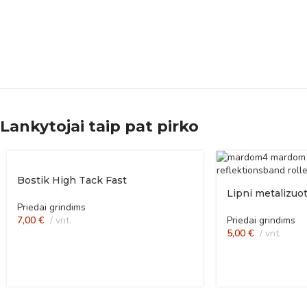
Lankytojai taip pat pirko
Bostik High Tack Fast
Lipni metalizuot
Priedai grindims
7,00
€
vnt.
Priedai grindims
5,00
€
vnt.