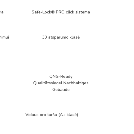
ra
Safe-Lock® PRO click
sistema
nimui
33 atsparumo klasė
QNG-Ready
Qualitätssiegel Nachhaltiges
Gebäude
Vidaus oro tarša (A+ klasė)