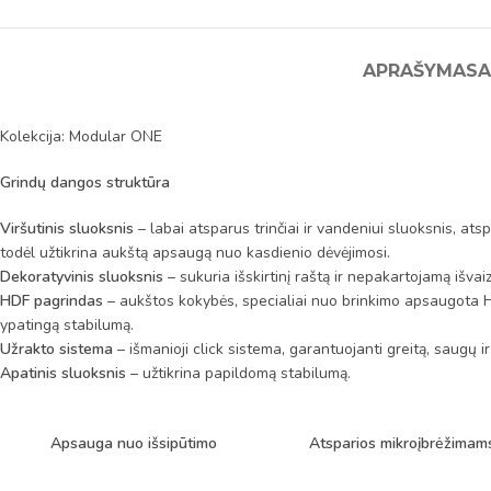
APRAŠYMAS
A
Kolekcija: Modular ONE
Grindų dangos struktūra
Viršutinis sluoksnis
– labai atsparus trinčiai ir vandeniui sluoksnis, at
todėl užtikrina aukštą apsaugą nuo kasdienio dėvėjimosi.
Dekoratyvinis sluoksnis
– sukuria išskirtinį raštą ir nepakartojamą išvai
HDF pagrindas
– aukštos kokybės, specialiai nuo brinkimo apsaugota H
ypatingą stabilumą.
Užrakto sistema
– išmanioji click sistema, garantuojanti greitą, saugų ir
Apatinis sluoksnis
– užtikrina papildomą stabilumą.
Apsauga nuo išsipūtimo
Atsparios mikroįbrėžimam