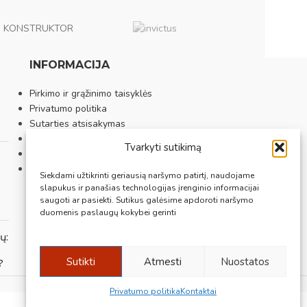
KONSTRUKTOR
INFORMACIJA
Pirkimo ir grąžinimo taisyklės
Privatumo politika
Sutarties atsisakymas
Prekybos vietos
Tvarkyti sutikimą
Apie mus
Kontaktai
Siekdami užtikrinti geriausią naršymo patirtį, naudojame
slapukus ir panašias technologijas įrenginio informacijai
saugoti ar pasiekti. Sutikus galėsime apdoroti naršymo
duomenis paslaugų kokybei gerinti
ų:
Sutikti
Atmesti
Nuostatos
?
Privatumo politika
Kontaktai