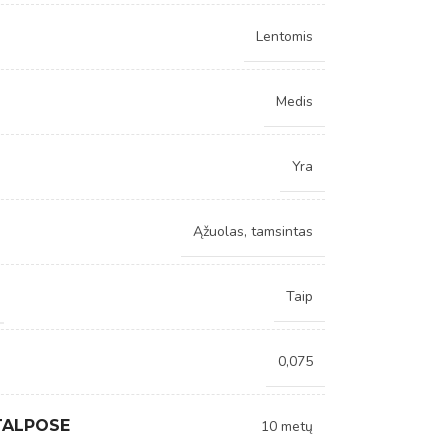
Lentomis
Medis
Yra
Ąžuolas, tamsintas
Taip
0,075
TALPOSE
10 metų