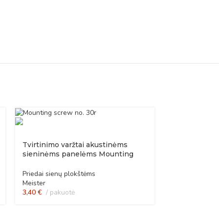
Tvirtinimo varžtai akustinėms
sieninėms panelėms Mounting
screw no. 30
Priedai sienų plokštėms
Meister
3,40
€
pakuotė