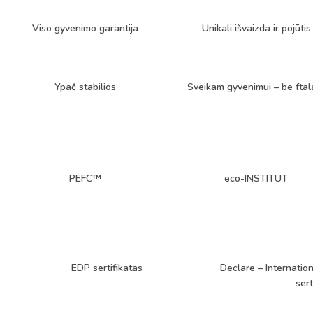
Viso gyvenimo garantija
Unikali išvaizda ir pojūtis
Ypač stabilios
Sveikam gyvenimui – be ftal
PEFC™
eco-INSTITUT
EDP sertifikatas
Declare – Internation
sert