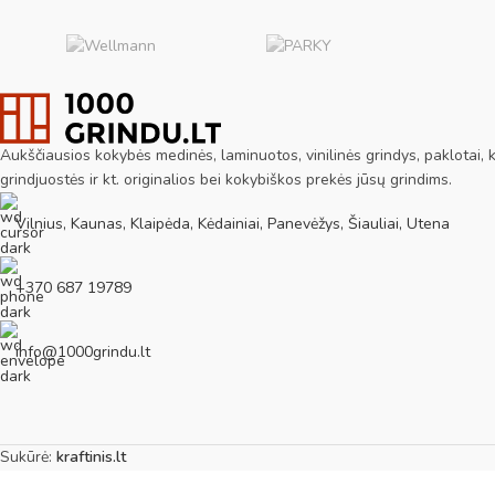
Aukščiausios kokybės medinės, laminuotos, vinilinės grindys, paklotai, ki
grindjuostės ir kt. originalios bei kokybiškos prekės jūsų grindims.
Vilnius, Kaunas, Klaipėda, Kėdainiai, Panevėžys, Šiauliai, Utena
+370 687 19789
info@1000grindu.lt
Sukūrė:
kraftinis.lt