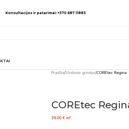
Konsultacijos ir patarimai: +370 687 11883
KTAI
Pradžia
/
Vinilinės grindys
/
COREtec Regina
COREtec Regin
39,00
€
m²