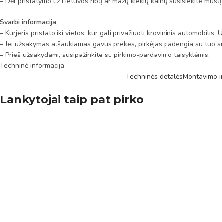
– Dėl pristatymo už Lietuvos ribų ar mažų kiekių kainų susisiekite mūsų
Svarbi informacija
– Kurjeris pristato iki vietos, kur gali privažiuoti krovininis automobili
– Jei užsakymas atšaukiamas gavus prekes, pirkėjas padengia su tuo su
– Prieš užsakydami, susipažinkite su pirkimo-pardavimo taisyklėmis.
Techninė informacija
Techninės detalės
Montavimo in
Lankytojai taip pat pirko