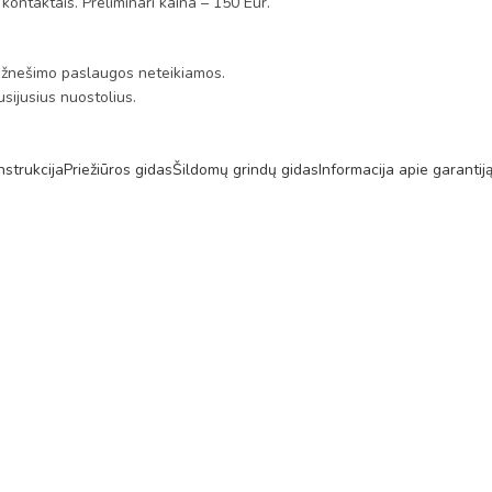
 kontaktais. Preliminari kaina – 150 Eur.
s. Užnešimo paslaugos neteikiamos.
sijusius nuostolius.
strukcija
Priežiūros gidas
Šildomų grindų gidas
Informacija apie garantij