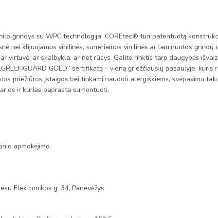
rindys su WPC technologija. COREtec® turi patentuotą konstrukciją, 
nė nei klijuojamos vinilinės, suneriamos vinilinės ar laminuotos grindų 
 virtuvė, ar skalbykla, ar net rūsys. Galite rinktis tarp daugybės išvaiz
į „GREENGUARD GOLD” sertifikatą – vieną griežčiausių pasaulyje, kuris re
atos priežiūros įstaigos bei tinkami naudoti alergiškiems, kvėpavimo 
arios ir kurias paprasta sumontuoti.
tinio apmokėjimo.
esu Elektronikos g. 34, Panevėžys