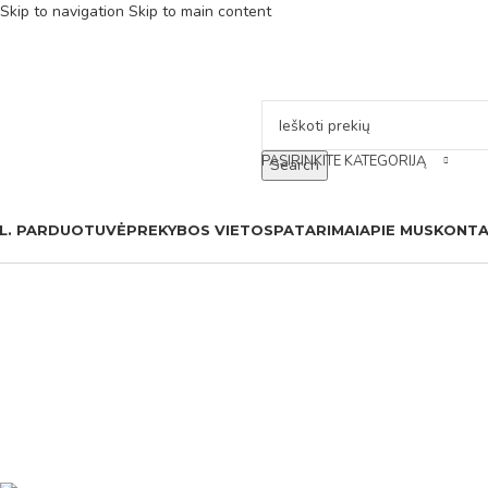
Skip to navigation
Skip to main content
PASIRINKITE KATEGORIJĄ
Search
L. PARDUOTUVĖ
PREKYBOS VIETOS
PATARIMAI
APIE MUS
KONTA