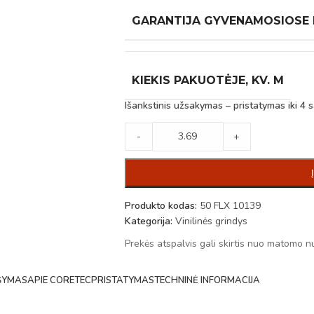
GARANTIJA GYVENAMOSIOSE
KIEKIS PAKUOTĖJE, KV. M
Išankstinis užsakymas – pristatymas iki 4 s
-
+
Produkto kodas:
50 FLX 10139
Kategorija:
Vinilinės grindys
Prekės atspalvis gali skirtis nuo matomo n
ŠYMAS
APIE CORETEC
PRISTATYMAS
TECHNINĖ INFORMACIJA