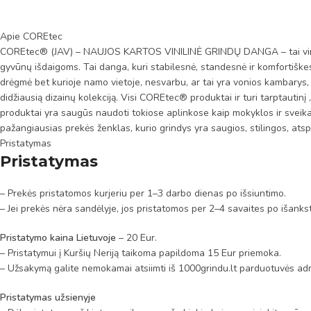
Apie COREtec
COREtec® (JAV) – NAUJOS KARTOS VINILINĖ GRINDŲ DANGA – tai vinilo g
gyvūnų išdaigoms. Tai danga, kuri stabilesnė, standesnė ir komfortiškes
drėgmė bet kurioje namo vietoje, nesvarbu, ar tai yra vonios kambarys, ar
didžiausią dizainų kolekciją. Visi COREtec® produktai ir turi tarptautin
produktai yra saugūs naudoti tokiose aplinkose kaip mokyklos ir sveik
pažangiausias prekės ženklas, kurio grindys yra saugios, stilingos, atsp
Pristatymas
Pristatymas
– Prekės pristatomos kurjeriu per 1–3 darbo dienas po išsiuntimo.
– Jei prekės nėra sandėlyje, jos pristatomos per 2–4 savaites po išanks
Pristatymo kaina Lietuvoje
– 20 Eur.
– Pristatymui į Kuršių Neriją taikoma papildoma 15 Eur priemoka.
– Užsakymą galite nemokamai atsiimti iš 1000grindu.lt parduotuvės adr
Pristatymas užsienyje