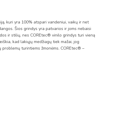
kuri yra 100% atspari vandeniui, vaikų ir net
dangos. Šios grindys yra patvarios ir joms nebaisi
dos ir stilių, nes COREtec® vinilo grindys turi vieną
iškia, kad lakiųjų medžiagų tiek mažai, jog
takų problemų turintiems žmonėms. COREtec® –