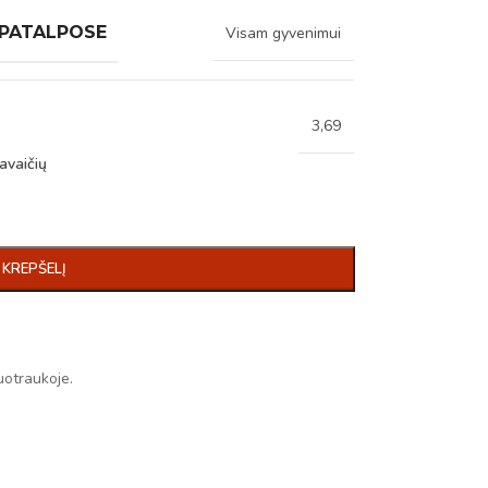
 PATALPOSE
Visam gyvenimui
3,69
avaičių
Į KREPŠELĮ
uotraukoje.