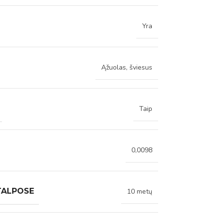
Yra
Ąžuolas, šviesus
Taip
0,0098
TALPOSE
10 metų