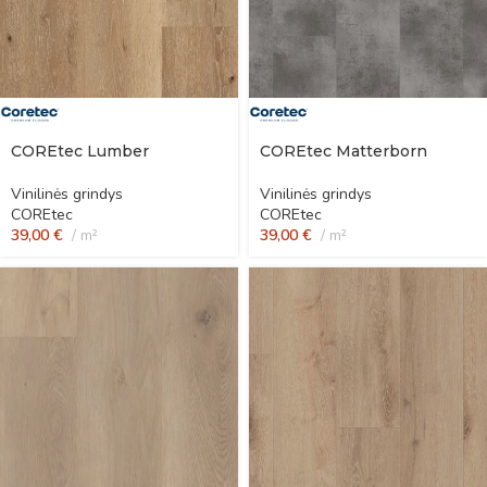
COREtec Lumber
COREtec Matterborn
Vinilinės grindys
Vinilinės grindys
COREtec
COREtec
39,00
€
m²
39,00
€
m²