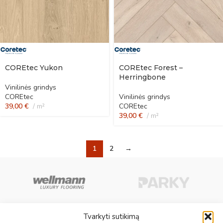
COREtec Yukon
COREtec Forest –
Herringbone
Vinilinės grindys
COREtec
Vinilinės grindys
39,00
€
m²
COREtec
39,00
€
m²
1
2
→
Tvarkyti sutikimą