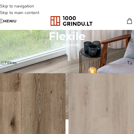
Skip to navigation
Skip to main content
MENIU
Flexile
Categories
Pradžia
/
Produkto COREtec kolekcija
/
Flexile
Rodoma 1–18 iš 20
Filtras