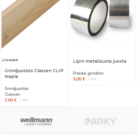
Lipni metalizuota juosta
Grindjuostės Classen CLIP
Priedai grindims
Maple
5,00
€
vnt.
Grindjuostės
Classen
7,00
€
vnt.