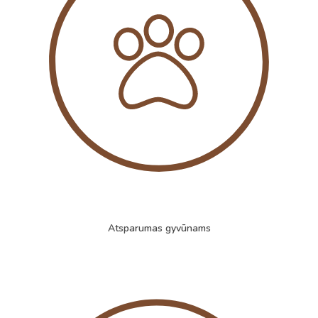
Atsparumas gyvūnams