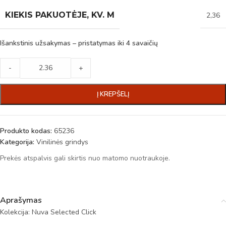
KIEKIS PAKUOTĖJE, KV. M
2,36
Išankstinis užsakymas – pristatymas iki 4 savaičių
-
+
Į KREPŠELĮ
Produkto kodas:
65236
Kategorija:
Vinilinės grindys
Prekės atspalvis gali skirtis nuo matomo nuotraukoje.
Aprašymas
Kolekcija: Nuva Selected Click