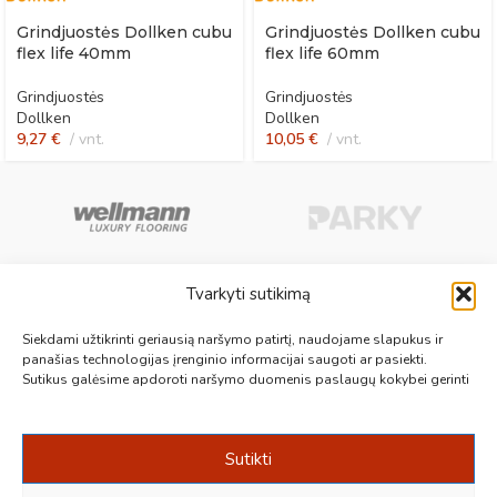
Grindjuostės Dollken cubu
Grindjuostės Dollken cubu
flex life 40mm
flex life 60mm
Grindjuostės
Grindjuostės
Dollken
Dollken
9,27
€
vnt.
10,05
€
vnt.
Tvarkyti sutikimą
Aukščiausios kokybės medinės, laminuotos, vinilinės grindys, paklotai,
Siekdami užtikrinti geriausią naršymo patirtį, naudojame slapukus ir
kiliminės plytelės, grindjuostės ir kt. originalios bei kokybiškos prekės
panašias technologijas įrenginio informacijai saugoti ar pasiekti.
Sutikus galėsime apdoroti naršymo duomenis paslaugų kokybei gerinti
jūsų grindims.
Vilnius, Kaunas, Klaipėda, Kėdainiai, Panevėžys, Šiauliai, Utena
+370 687 19789
info@1000grindu.lt
Sutikti