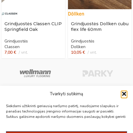
Grindjuostės Classen CLIP
Grindjuostės Dollken cubu
Springfield Oak
flex life 60mm
Grindjuostės
Grindjuostės
Classen
Dollken
7,00
€
vnt.
10,05
€
vnt.
Tvarkyti sutikimą
Aukščiausios kokybės medinės, laminuotos, vinilinės grindys, paklotai,
Siekdami užtikrinti geriausią naršymo patirtį, naudojame slapukus ir
kiliminės plytelės, grindjuostės ir kt. originalios bei kokybiškos prekės
panašias technologijas įrenginio informacijai saugoti ar pasiekti.
Sutikus galėsime apdoroti naršymo duomenis paslaugų kokybei gerinti
jūsų grindims.
Vilnius, Kaunas, Klaipėda, Kėdainiai, Panevėžys, Šiauliai, Utena
+370 687 19789