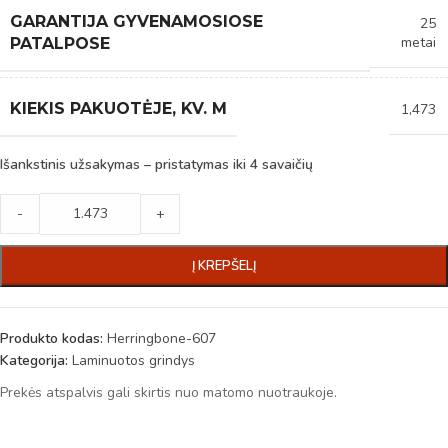
GARANTIJA GYVENAMOSIOSE
25
metai
PATALPOSE
KIEKIS PAKUOTĖJE, KV. M
1,473
Išankstinis užsakymas – pristatymas iki 4 savaičių
-
+
Į KREPŠELĮ
Produkto kodas:
Herringbone-607
Kategorija:
Laminuotos grindys
Prekės atspalvis gali skirtis nuo matomo nuotraukoje.