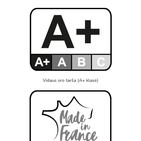
Vidaus oro tarša (A+ klasė)