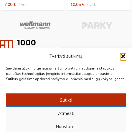
7,00
€
vnt.
10,05
€
vnt.
Tvarkyti sutikimą
Aukščiausios kokybės medinės, laminuotos, vinilinės grindys, paklotai,
kiliminės plytelės, grindjuostės ir kt. originalios bei kokybiškos prekės
Siekdami užtikrinti geriausią naršymo patirtį, naudojame slapukus ir
jūsų grindims.
panašias technologijas įrenginio informacijai saugoti ar pasiekti.
Sutikus galėsime apdoroti naršymo duomenis paslaugų kokybei gerinti
Vilnius, Kaunas, Klaipėda, Kėdainiai, Panevėžys, Šiauliai, Utena
+370 687 19789
info@1000grindu.lt
Sutikti
NAUJAUSI PATARIMAI
Atmesti
INFORMACIJA
Nuostatos
Sukūrė:
kraftinis.lt