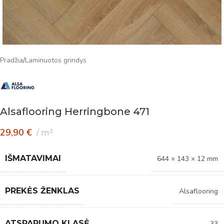
Pradžia
/
Laminuotos grindys
Alsaflooring Herringbone 471
29,90
€
m²
IŠMATAVIMAI
644 × 143 × 12 mm
PREKĖS ŽENKLAS
Alsaflooring
ATSPARUMO KLASĖ
33