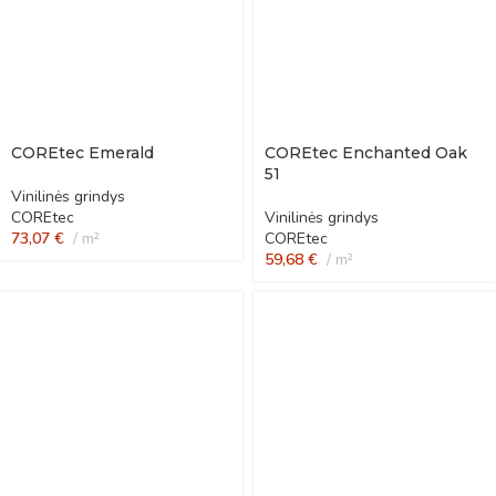
COREtec Emerald
COREtec Enchanted Oak
51
Vinilinės grindys
COREtec
Vinilinės grindys
73,07
€
m²
COREtec
59,68
€
m²