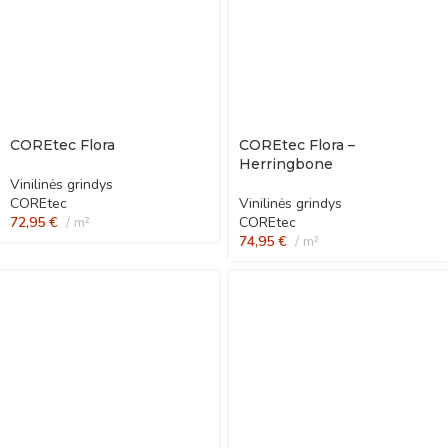
COREtec Flora
COREtec Flora –
Herringbone
Vinilinės grindys
COREtec
Vinilinės grindys
72,95
€
m²
COREtec
74,95
€
m²