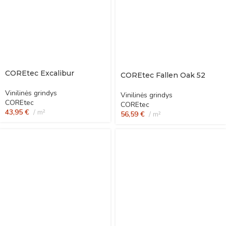
COREtec Excalibur
COREtec Fallen Oak 52
Vinilinės grindys
Vinilinės grindys
COREtec
COREtec
43,95
€
m²
56,59
€
m²