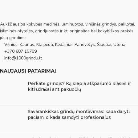
Aukščiausios kokybės medinės, laminuotos, vinilinės grindys, paklotai,
kiliminės plytelės, grindjuostės ir kt. originalios bei kokybiškos prekės
jūsų grindims.
Vilnius, Kaunas, Klaipėda, Kėdainiai, Panevėžys, Šiauliai, Utena
+370 687 19789
info@1000grindu.lt
NAUJAUSI PATARIMAI
Perkate grindis? Ką slepia atsparumo klasės ir
kiti užrašai ant pakuočių
Savarankiškas grindų montavimas: kada daryti
pačiam, o kada samdyti profesionalus