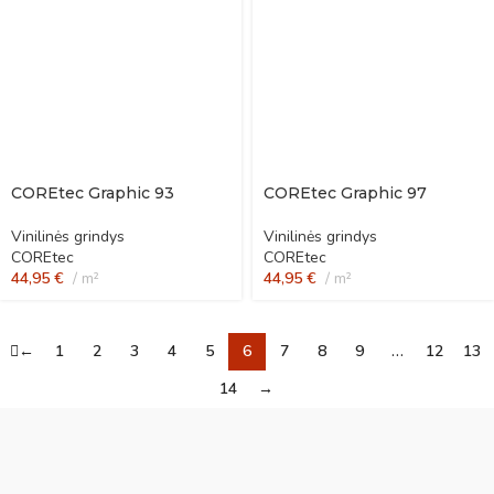
COREtec Graphic 93
COREtec Graphic 97
Vinilinės grindys
Vinilinės grindys
COREtec
COREtec
44,95
€
m²
44,95
€
m²
←
1
2
3
4
5
6
7
8
9
…
12
13
14
→