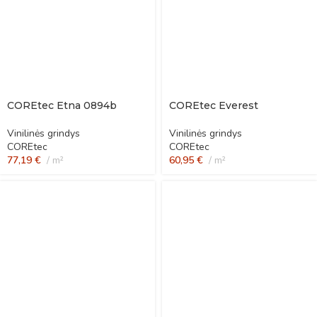
COREtec Etna 0894b
COREtec Everest
Vinilinės grindys
Vinilinės grindys
COREtec
COREtec
77,19
€
m²
60,95
€
m²