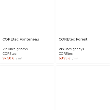
COREtec Fonteneau
COREtec Forest
Vinilinės grindys
Vinilinės grindys
COREtec
COREtec
97,50
€
m²
58,95
€
m²