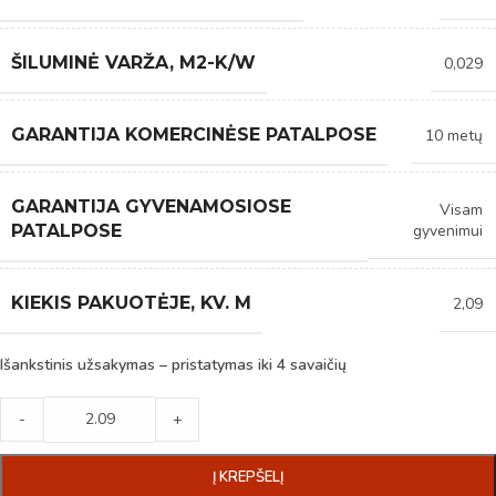
ŠILUMINĖ VARŽA, M2-K/W
0,029
GARANTIJA KOMERCINĖSE PATALPOSE
10 metų
GARANTIJA GYVENAMOSIOSE
Visam
gyvenimui
PATALPOSE
KIEKIS PAKUOTĖJE, KV. M
2,09
Išankstinis užsakymas – pristatymas iki 4 savaičių
-
+
Į KREPŠELĮ