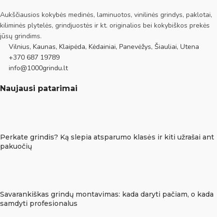
Aukščiausios kokybės medinės, laminuotos, vinilinės grindys, paklotai,
kiliminės plytelės, grindjuostės ir kt. originalios bei kokybiškos prekės
jūsų grindims.
Vilnius, Kaunas, Klaipėda, Kėdainiai, Panevėžys, Šiauliai, Utena
+370 687 19789
info@1000grindu.lt
Naujausi patarimai
Perkate grindis? Ką slepia atsparumo klasės ir kiti užrašai ant
pakuočių
Savarankiškas grindų montavimas: kada daryti pačiam, o kada
samdyti profesionalus