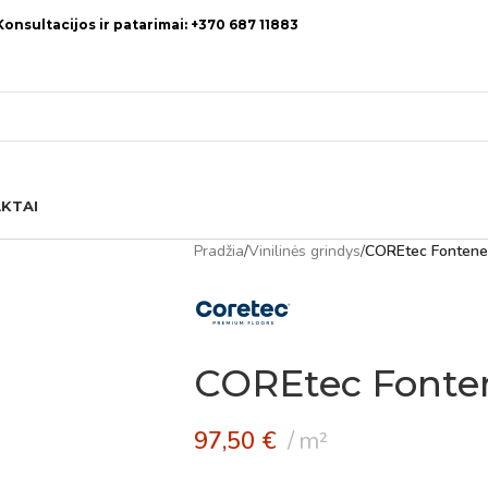
Konsultacijos ir patarimai: +370 687 11883
KTAI
Pradžia
/
Vinilinės grindys
/
COREtec Fonten
COREtec Fonte
97,50
€
m²