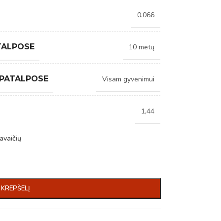
0.066
TALPOSE
10 metų
 PATALPOSE
Visam gyvenimui
1,44
avaičių
Į KREPŠELĮ