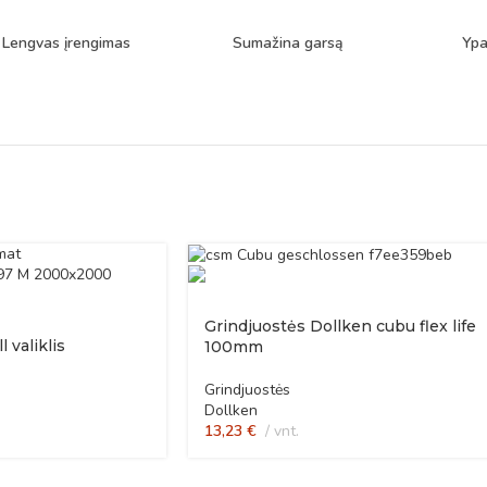
Lengvas įrengimas
Sumažina garsą
Ypa
Grindjuostės Dollken cubu flex life
 valiklis
100mm
Grindjuostės
Dollken
13,23
€
vnt.