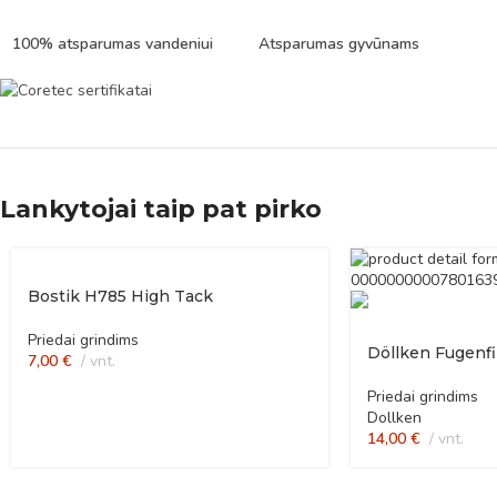
100% atsparumas vandeniui
Atsparumas gyvūnams
Lankytojai taip pat pirko
Bostik H785 High Tack
Priedai grindims
Döllken Fugenfill
7,00
€
vnt.
Priedai grindims
Dollken
14,00
€
vnt.