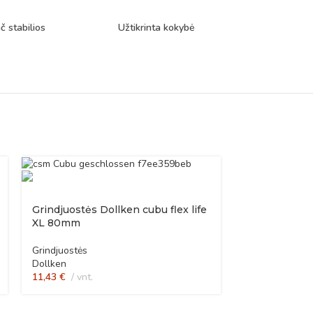
č stabilios
Užtikrinta kokybė
Grindjuostės Dollken cubu flex life
XL 80mm
Grindjuostės
Dollken
11,43
€
vnt.