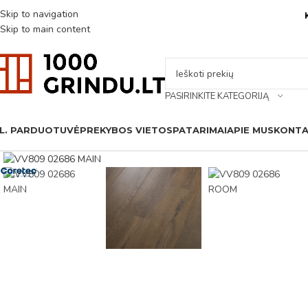
Skip to navigation
Skip to main content
PASIRINKITE KATEGORIJĄ
L. PARDUOTUVĖ
PREKYBOS VIETOS
PATARIMAI
APIE MUS
KONTA