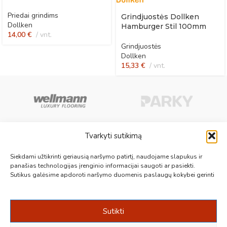
Priedai grindims
Grindjuostės Dollken
Dollken
Hamburger Stil 100mm
14,00
€
vnt.
Grindjuostės
Dollken
15,33
€
vnt.
Tvarkyti sutikimą
Aukščiausios kokybės medinės, laminuotos, vinilinės grindys, paklotai,
Siekdami užtikrinti geriausią naršymo patirtį, naudojame slapukus ir
kiliminės plytelės, grindjuostės ir kt. originalios bei kokybiškos prekės
panašias technologijas įrenginio informacijai saugoti ar pasiekti.
Sutikus galėsime apdoroti naršymo duomenis paslaugų kokybei gerinti
jūsų grindims.
Vilnius, Kaunas, Klaipėda, Kėdainiai, Panevėžys, Šiauliai, Utena
+370 687 19789
info@1000grindu.lt
Sutikti