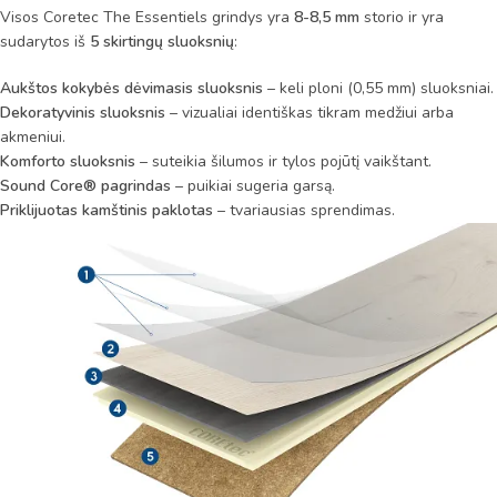
Visos Coretec The Essentiels grindys yra
8-8,5 mm
storio ir yra
sudarytos iš
5 skirtingų sluoksnių
:
Aukštos kokybės dėvimasis sluoksnis
– keli ploni (0,55 mm) sluoksniai.
Dekoratyvinis sluoksnis
– vizualiai identiškas tikram medžiui arba
akmeniui.
Komforto sluoksnis
– suteikia šilumos ir tylos pojūtį vaikštant.
Sound Core® pagrindas
– puikiai sugeria garsą.
Priklijuotas kamštinis paklotas
– tvariausias sprendimas.