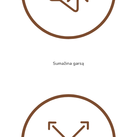
Sumažina garsą