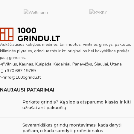
Aukščiausios kokybės medinės, laminuotos, vinilinės grindys, paklotai,
kiliminės plytelės, grindjuostės ir kt. originalios bei kokybiškos prekės
jūsų grindims.
Vilnius, Kaunas, Klaipėda, Kėdainiai, Panevėžys, Šiauliai, Utena
+370 687 19789
info@1000grindu.lt
NAUJAUSI PATARIMAI
Perkate grindis? Ką slepia atsparumo klasės ir kiti
užrašai ant pakuočių
Savarankiškas grindų montavimas: kada daryti
pačiam, o kada samdyti profesionalus