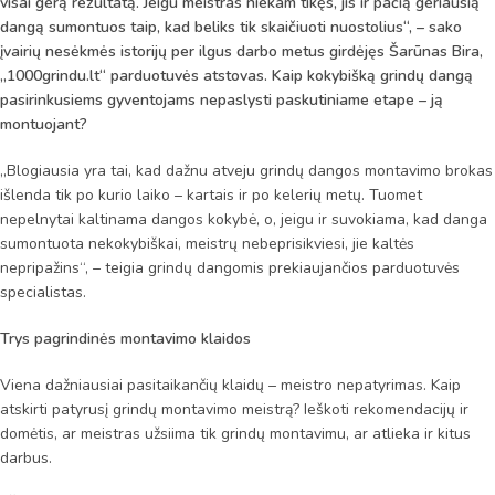
visai gerą rezultatą. Jeigu meistras niekam tikęs, jis ir pačią geriausią
dangą sumontuos taip, kad beliks tik skaičiuoti nuostolius“, – sako
įvairių nesėkmės istorijų per ilgus darbo metus girdėjęs Šarūnas Bira,
„1000grindu.lt“ parduotuvės atstovas. Kaip kokybišką grindų dangą
pasirinkusiems gyventojams nepaslysti paskutiniame etape – ją
montuojant?
„Blogiausia yra tai, kad dažnu atveju grindų dangos montavimo brokas
išlenda tik po kurio laiko – kartais ir po kelerių metų. Tuomet
nepelnytai kaltinama dangos kokybė, o, jeigu ir suvokiama, kad danga
sumontuota nekokybiškai, meistrų nebeprisikviesi, jie kaltės
nepripažins“, – teigia grindų dangomis prekiaujančios parduotuvės
specialistas.
Trys pagrindinės montavimo klaidos
Viena dažniausiai pasitaikančių klaidų – meistro nepatyrimas. Kaip
atskirti patyrusį grindų montavimo meistrą? Ieškoti rekomendacijų ir
domėtis, ar meistras užsiima tik grindų montavimu, ar atlieka ir kitus
darbus.