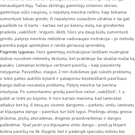
nenaudojant klijų. Tačiau skirtingų gamintojų sistemos skiriasi,
gamintojai siūlo naujovių, o nepatyrę meistrai nežino, kaip tinkamai
sumontuoti tokias grindis. Iš nepatyrimo sulaužomi užraktai ir tai gali
paaiškėti ne iš karto – kartais net po kelerių metų, kai grindlentės
pradeda „vaikščioti“, linguoti, iškilti. Nors yra daug būdų sumontuoti
grindis, patyręs meistras nebūtinai vadovaujasi instrukcija – jis metodą
parenka pagal aplinkybes ir randa geriausią sprendimą.
Pagrindo lygumas.
Nors gamintojų instrukcijose leidžiami nuokrypiai
dažnai nurodomi milimetrų tikslumu, bet praktikoje šie skaičiai mažai ką
pasako. Lemiamas kriterijus vertinant paviršių – kaip pasiskirstę
nelygumai. Pavyzdžiui, staigus 2 mm išsikišimas gali sukelti problemų,
o tokio paties aukščio kylanti ir palaipsniui besileidžianti paviršiaus
banga dažnai nesukelia problemų. Patyrę meistrai tai įvertina
intuityviai. Po sumontavimo grindų paviršius neturi „vaikščioti“, t. y.
judėti ar linkti po kojomis. Ir nors kartais manoma, kad laminatas
atlaikys bet ką, iš tiesų po visomis dangomis – parketu, vinilu, laminatu
ar klijuojama danga – paviršius turi būti lygus. Priešingu atveju gresia
įtrūkimai, plyšių atsiradimas, drėgmės prasiskverbimas ir dangos
pažeidimai. Ypač jautri yra klijuojama vinilo danga – prieš ją klojant
būtina paviršių ne tik išlyginti, bet ir padengti specialiu mišiniu bei