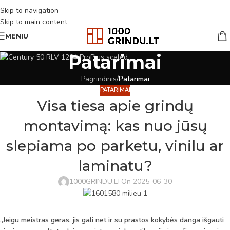
Skip to navigation
Skip to main content
MENIU
Patarimai
Pagrindinis
/
Patarimai
PATARIMAI
Visa tiesa apie grindų
montavimą: kas nuo jūsų
slepiama po parketu, vinilu ar
laminatu?
1000GRINDU.LT
On 2025-06-30
„Jeigu meistras geras, jis gali net ir su prastos kokybės danga išgauti