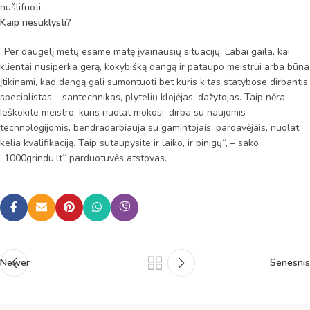
nušlifuoti.
Kaip nesuklysti?
„Per daugelį metų esame matę įvairiausių situacijų. Labai gaila, kai
klientai nusiperka gerą, kokybišką dangą ir pataupo meistrui arba būna
įtikinami, kad dangą gali sumontuoti bet kuris kitas statybose dirbantis
specialistas – santechnikas, plytelių klojėjas, dažytojas. Taip nėra.
Ieškokite meistro, kuris nuolat mokosi, dirba su naujomis
technologijomis, bendradarbiauja su gamintojais, pardavėjais, nuolat
kelia kvalifikaciją. Taip sutaupysite ir laiko, ir pinigų“, – sako
„1000grindu.lt“ parduotuvės atstovas.
Newer
Senesnis