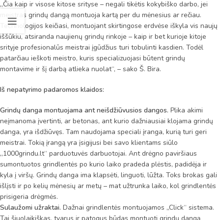
„Čia kaip ir visose kitose srityse – negali tikėtis kokybiško darbo, jei
meistras grindų dangą montuoja kartą per du mėnesius ar rečiau.
Technologijos keičiasi, montuojant skirtingose erdvėse iškyla vis naujų
iššūkiu, atsiranda naujienų grindų rinkoje – kaip ir bet kurioje kitoje
srityje profesionalūs meistrai įgūdžius turi tobulinti kasdien. Todėl
patarčiau ieškoti meistro, kuris specializuojasi būtent grindų
montavime ir šį darbą atlieka nuolat“, – sako Š. Bira.
Iš nepatyrimo padaromos klaidos:
Grindų danga montuojama ant neišdžiūvusios dangos.
Plika akimi
neįmanoma įvertinti, ar betonas, ant kurio dažniausiai klojama grindų
danga, yra išdžiūvęs. Tam naudojama speciali įranga, kurią turi geri
meistrai. Tokią įrangą yra įsigijusi bei savo klientams siūlo
„1000grindu.lt“ parduotuvės darbuotojai. Ant drėgno paviršiaus
sumontuotos grindlentės po kurio laiko pradeda plėstis, padidėja ir
kyla į viršų. Grindų danga ima klapsėti, linguoti, lūžta. Toks brokas gali
išlįsti ir po kelių mėnesių ar metų – mat užtrunka laiko, kol grindlentės
prisigeria drėgmės.
Sulaužomi užraktai.
Dažnai grindlentės montuojamos „Click“ sistema.
Tai šiuolaikiškas, tvarus ir patogus būdas montuoti grindų dangą