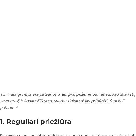
Vinilinės grindys yra patvarios ir lengvai prižiūrimos, tačiau, kad išlaikytų
savo grožį ir ilgaamžiškumą, svarbu tinkamai jas prižiūrėti. Štai keli
patarimai:
1. Reguliari priežiūra
Kiekvieną dieną nuvalykite dulkes ir purvą naudojant sausą ar šiek tiek