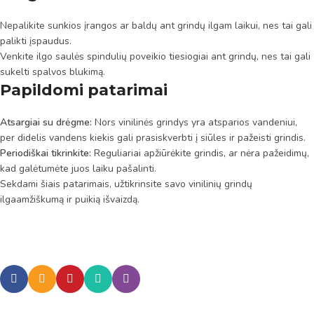
Nepalikite sunkios įrangos ar baldų ant grindų ilgam laikui, nes tai gali
palikti įspaudus.
Venkite ilgo saulės spindulių poveikio tiesiogiai ant grindų, nes tai gali
sukelti spalvos blukimą.
Papildomi patarimai
Atsargiai su drėgme:
Nors vinilinės grindys yra atsparios vandeniui,
per didelis vandens kiekis gali prasiskverbti į siūles ir pažeisti grindis.
Periodiškai tikrinkite:
Reguliariai apžiūrėkite grindis, ar nėra pažeidimų,
kad galėtumėte juos laiku pašalinti.
Sekdami šiais patarimais, užtikrinsite savo vinilinių grindų
ilgaamžiškumą ir puikią išvaizdą.