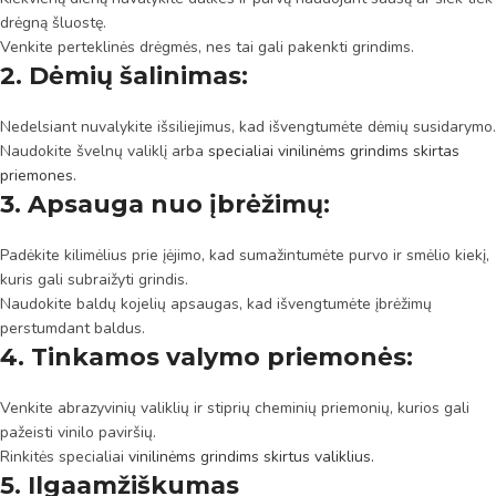
drėgną šluostę.
Venkite perteklinės drėgmės, nes tai gali pakenkti grindims.
2. Dėmių šalinimas:
Nedelsiant nuvalykite išsiliejimus, kad išvengtumėte dėmių susidarymo.
Naudokite švelnų valiklį arba
specialiai vinilinėms grindims skirtas
priemones.
3. Apsauga nuo įbrėžimų:
Padėkite kilimėlius prie įėjimo, kad sumažintumėte purvo ir smėlio kiekį,
kuris gali subraižyti grindis.
Naudokite baldų kojelių apsaugas, kad išvengtumėte įbrėžimų
perstumdant baldus.
4. Tinkamos valymo priemonės:
Venkite abrazyvinių valiklių ir stiprių cheminių priemonių, kurios gali
pažeisti vinilo paviršių.
Rinkitės specialiai
vinilinėms grindims skirtus valiklius.
5. Ilgaamžiškumas