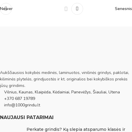
Newer
Senesnis
Aukščiausios kokybės medinės, laminuotos, vinilinės grindys, paklotai,
kiliminės plytelės, grindjuostės ir kt. originalios bei kokybiškos prekės
jūsų grindims.
Vilnius, Kaunas, Klaipėda, Kėdainiai, Panevėžys, Šiauliai, Utena
+370 687 19789
info@1000grindu.lt
NAUJAUSI PATARIMAI
Perkate grindis? Ką slepia atsparumo klasės ir