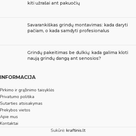
kiti užrašai ant pakuočių
Savarankiškas grindų montavimas: kada daryti
pačiam, o kada samdyti profesionalus
Grindų pakeitimas be dulkių: kada galima kloti
naują grindų dangą ant senosios?
INFORMACIJA
Pirkimo ir grąžinimo taisyklės
Privatumo politika
Sutarties atsisakymas
Prekybos vietos
Apie mus
Kontaktai
Sukūrė:
kraftinis.lt