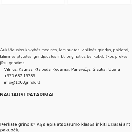
Aukščiausios kokybės medinės, laminuotos, vinilinės grindys, paklotai,
kiliminės plytelės, grindjuostės ir kt. originalios bei kokybiškos prekės
jūsų grindims.
Vilnius, Kaunas, Klaipėda, Kėdainiai, Panevėžys, Šiauliai, Utena
+370 687 19789
info@1000grindu.lt
NAUJAUSI PATARIMAI
Perkate grindis? Ką slepia atsparumo klasės ir kiti užrašai ant
pakuočių