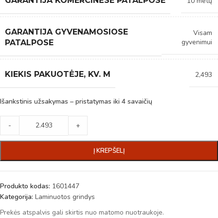
GARANTIJA KOMERCINĖSE PATALPOSE
10 metų
GARANTIJA GYVENAMOSIOSE
Visam
gyvenimui
PATALPOSE
KIEKIS PAKUOTĖJE, KV. M
2,493
Išankstinis užsakymas – pristatymas iki 4 savaičių
-
+
Į KREPŠELĮ
Produkto kodas:
1601447
Kategorija:
Laminuotos grindys
Prekės atspalvis gali skirtis nuo matomo nuotraukoje.