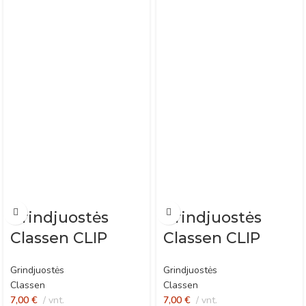
Grindjuostės
Grindjuostės
Classen CLIP
Classen CLIP
Castle Oak
Maple
Grindjuostės
Grindjuostės
Classen
Classen
7,00
€
vnt.
7,00
€
vnt.