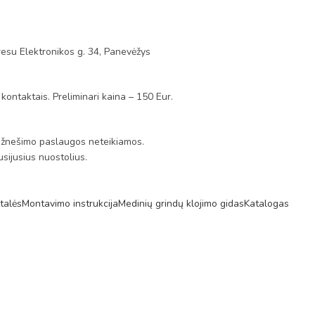
esu Elektronikos g. 34, Panevėžys
 kontaktais. Preliminari kaina – 150 Eur.
s. Užnešimo paslaugos neteikiamos.
sijusius nuostolius.
talės
Montavimo instrukcija
Medinių grindų klojimo gidas
Katalogas