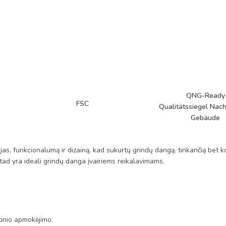
QNG-Ready
FSC
Qualitätssiegel Nach
Gebäude
as, funkcionalumą ir dizainą, kad sukurtų grindų dangą, tinkančią bet k
i, tad yra ideali grindų danga įvairiems reikalavimams.
tinio apmokėjimo.