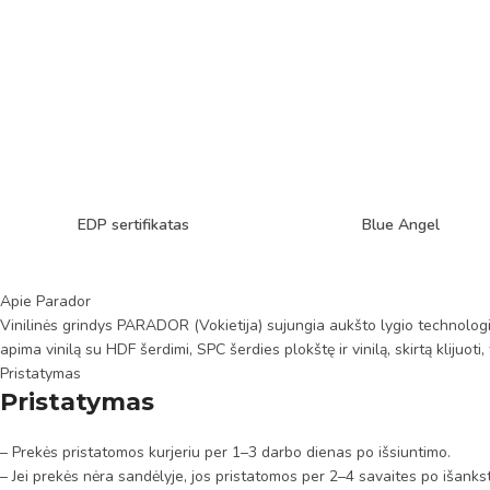
EDP sertifikatas
Blue Angel
Apie Parador
Vinilinės grindys PARADOR (Vokietija) sujungia aukšto lygio technologij
apima vinilą su HDF šerdimi, SPC šerdies plokštę ir vinilą, skirtą klijuot
Pristatymas
Pristatymas
– Prekės pristatomos kurjeriu per 1–3 darbo dienas po išsiuntimo.
– Jei prekės nėra sandėlyje, jos pristatomos per 2–4 savaites po išanks