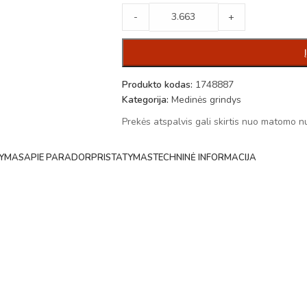
-
+
Produkto kodas:
1748887
Kategorija:
Medinės grindys
Prekės atspalvis gali skirtis nuo matomo n
YMAS
APIE PARADOR
PRISTATYMAS
TECHNINĖ INFORMACIJA