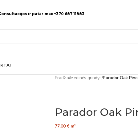
Konsultacijos ir patarimai: +370 687 11883
KTAI
Pradžia
/
Medinės grindys
/
Parador Oak Pino
Parador Oak Pi
77,00
€
m²