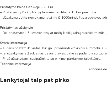
Pristatymo kaina Lietuvoje
– 20 Eur.
– Pristatymui į Kuršių Neriją taikoma papildoma 15 Eur priemoka.
– Užsakymą galite nemokamai atsiimti iš 1000grindu.lt parduotuvės adr
Pristatymas užsienyje
– Dėl pristatymo už Lietuvos ribų ar mažų kiekių kainų susisiekite mūsų
Svarbi informacija
– Kurjeris pristato iki vietos, kur gali privažiuoti krovininis automobili
– Jei užsakymas atšaukiamas gavus prekes, pirkėjas padengia su tuo su
– Prieš užsakydami, susipažinkite su pirkimo-pardavimo taisyklėmis.
Techninė informacija
Techninės de
Lankytojai taip pat pirko