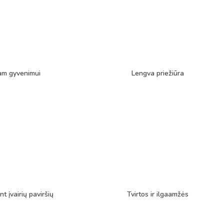
am gyvenimui
Lengva priežiūra
nt įvairių paviršių
Tvirtos ir ilgaamžės