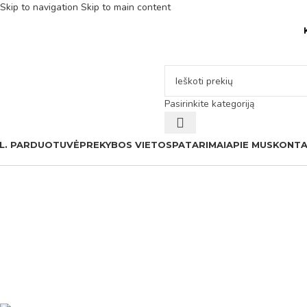
Skip to navigation
Skip to main content
Pasirinkite kategoriją
L. PARDUOTUVĖ
PREKYBOS VIETOS
PATARIMAI
APIE MUS
KONTA