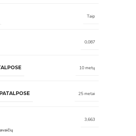
Taip
0,087
TALPOSE
10 metų
 PATALPOSE
25 metai
3,663
avaičių