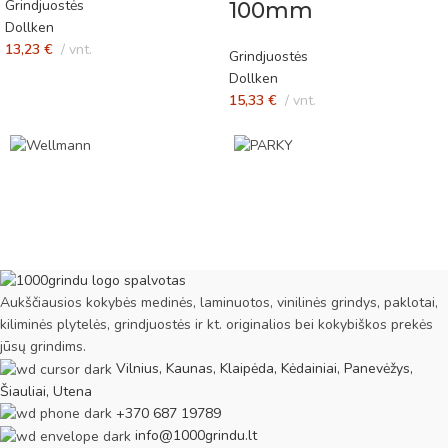
Grindjuostės
100mm
Dollken
13,23
€
vnt.
Grindjuostės
Dollken
15,33
€
vnt.
Aukščiausios kokybės medinės, laminuotos, vinilinės grindys, paklotai,
kiliminės plytelės, grindjuostės ir kt. originalios bei kokybiškos prekės
jūsų grindims.
Vilnius, Kaunas, Klaipėda, Kėdainiai, Panevėžys,
Šiauliai, Utena
+370 687 19789
info@1000grindu.lt