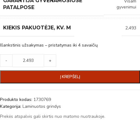
GARANTIJA GYVENAMOSIOSE
Visam
gyvenimui
PATALPOSE
KIEKIS PAKUOTĖJE, KV. M
2,493
Išankstinis užsakymas – pristatymas iki 4 savaičių
-
+
Į KREPŠELĮ
Produkto kodas:
1730769
Kategorija:
Laminuotos grindys
Prekės atspalvis gali skirtis nuo matomo nuotraukoje.