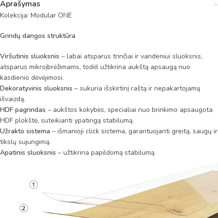
Aprašymas
Kolekcija: Modular ONE
Grindų dangos struktūra
Viršutinis sluoksnis
– labai atsparus trinčiai ir vandeniui sluoksnis,
atsparus mikroįbrėžimams, todėl užtikrina aukštą apsaugą nuo
kasdienio dėvėjimosi.
Dekoratyvinis sluoksnis
– sukuria išskirtinį raštą ir nepakartojamą
išvaizdą.
HDF pagrindas
– aukštos kokybės, specialiai nuo brinkimo apsaugota
HDF plokštė, suteikianti ypatingą stabilumą.
Užrakto sistema
– išmanioji click sistema, garantuojanti greitą, saugų ir
tikslų sujungimą.
Apatinis sluoksnis
– užtikrina papildomą stabilumą.