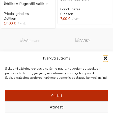
Döllken Fugenfill valiklis
Grindjuostės
Priedai grindims
Classen
Dollken
7,00
€
vnt.
14,00
€
vnt.
Tvarkyti sutikimą
Aukščiausios kokybės medinės, laminuotos, vinilinės grindys, paklotai,
Siekdami užtikrinti geriausią naršymo patirtį, naudojame slapukus ir
kiliminės plytelės, grindjuostės ir kt. originalios bei kokybiškos prekės
panašias technologijas įrenginio informacijai saugoti ar pasiekti.
Sutikus galėsime apdoroti naršymo duomenis paslaugų kokybei gerinti
jūsų grindims.
Vilnius, Kaunas, Klaipėda, Kėdainiai, Panevėžys, Šiauliai, Utena
+370 687 19789
info@1000grindu.lt
Sutikti
NAUJAUSI PATARIMAI
Atmesti