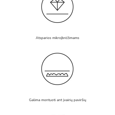
Atsparios mikroįbrėžimams
Galima montuoti ant įvairių paviršių