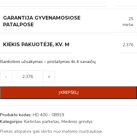
GARANTIJA GYVENAMOSIOSE
25
metai
PATALPOSE
KIEKIS PAKUOTĖJE, KV. M
2,376
Išankstinis užsakymas – pristatymas iki 4 savaičių
-
+
Į KREPŠELĮ
Produkto kodas:
HD 400 - 08919
Kategorijos:
Kietintas parketas
,
Medinės grindys
Prekės atspalvis gali skirtis nuo matomo nuotraukoje.