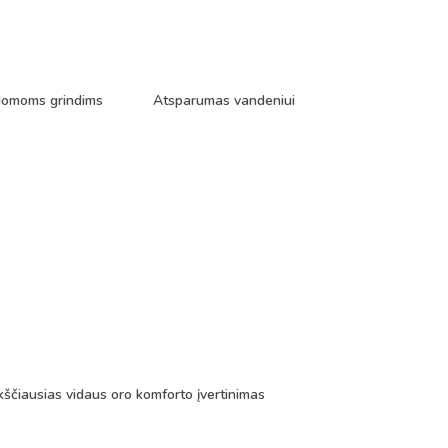
ldomoms grindims
Atsparumas vandeniui
ščiausias vidaus oro komforto įvertinimas