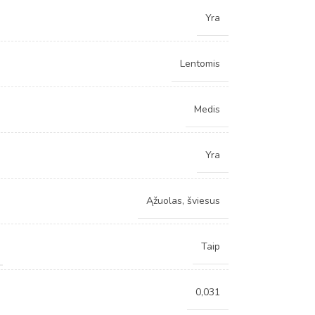
Yra
Lentomis
Medis
Yra
Ąžuolas, šviesus
Taip
0,031