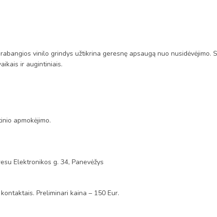
® prabangios vinilo grindys užtikrina geresnę apsaugą nuo nusidėvėjimo. 
kais ir augintiniais.
tinio apmokėjimo.
esu Elektronikos g. 34, Panevėžys
 kontaktais. Preliminari kaina – 150 Eur.