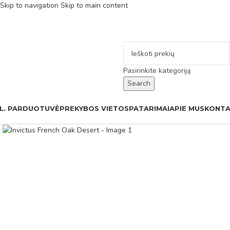
Skip to navigation
Skip to main content
Pasirinkite kategoriją
Search
L. PARDUOTUVĖ
PREKYBOS VIETOS
PATARIMAI
APIE MUS
KONTA