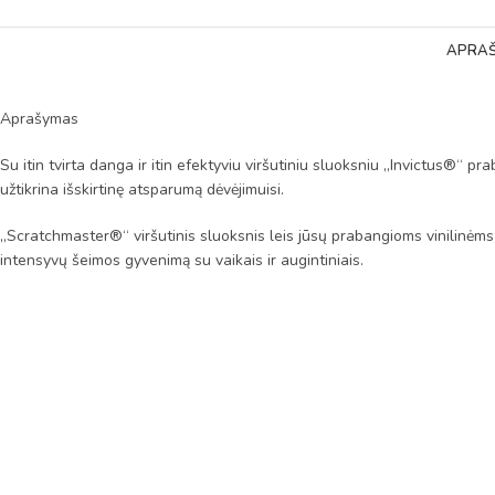
APRA
Aprašymas
Su itin tvirta danga ir itin efektyviu viršutiniu sluoksniu „Invictus®“ pr
užtikrina išskirtinę atsparumą dėvėjimuisi.
„Scratchmaster®“ viršutinis sluoksnis leis jūsų prabangioms vinilinėms 
intensyvų šeimos gyvenimą su vaikais ir augintiniais.