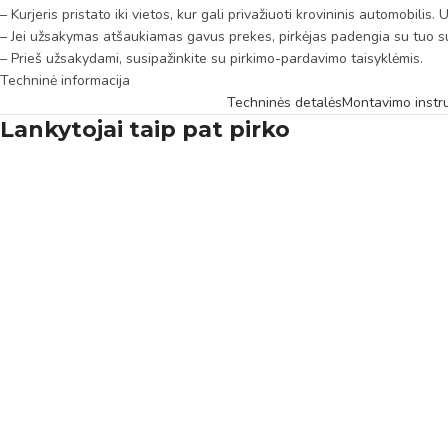
– Kurjeris pristato iki vietos, kur gali privažiuoti krovininis automobili
– Jei užsakymas atšaukiamas gavus prekes, pirkėjas padengia su tuo su
– Prieš užsakydami, susipažinkite su pirkimo-pardavimo taisyklėmis.
Techninė informacija
Techninės detalės
Montavimo instru
Lankytojai taip pat pirko