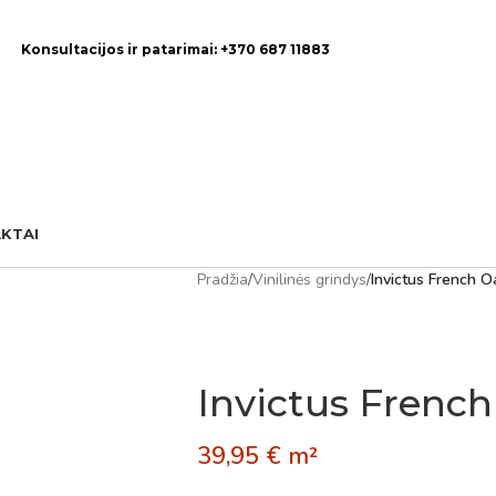
Konsultacijos ir patarimai: +370 687 11883
KTAI
Pradžia
/
Vinilinės grindys
/
Invictus French O
Invictus Frenc
39,95
€
m²