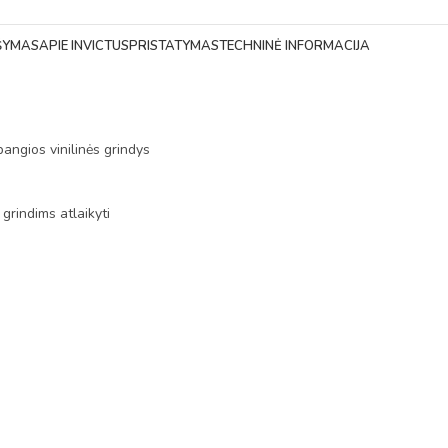
ŠYMAS
APIE INVICTUS
PRISTATYMAS
TECHNINĖ INFORMACIJA
abangios vinilinės grindys
grindims atlaikyti