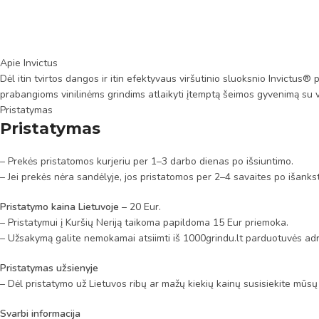
Apie Invictus
Dėl itin tvirtos dangos ir itin efektyvaus viršutinio sluoksnio Invictus
prabangioms vinilinėms grindims atlaikyti įtemptą šeimos gyvenimą su vai
Pristatymas
Pristatymas
– Prekės pristatomos kurjeriu per 1–3 darbo dienas po išsiuntimo.
– Jei prekės nėra sandėlyje, jos pristatomos per 2–4 savaites po išanks
Pristatymo kaina Lietuvoje
– 20 Eur.
– Pristatymui į Kuršių Neriją taikoma papildoma 15 Eur priemoka.
– Užsakymą galite nemokamai atsiimti iš 1000grindu.lt parduotuvės adr
Pristatymas užsienyje
– Dėl pristatymo už Lietuvos ribų ar mažų kiekių kainų susisiekite mūsų
Svarbi informacija