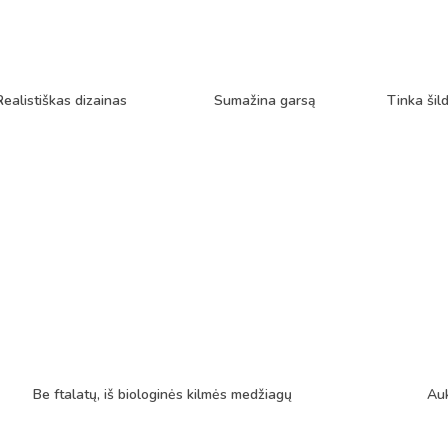
Realistiškas dizainas
Sumažina garsą
Tinka ši
Be ftalatų, iš biologinės kilmės medžiagų
Auk