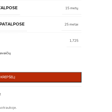
TALPOSE
15 metų
 PATALPOSE
25 metai
1,725
avaičių
Į KREPŠELĮ
t
uotraukoje.