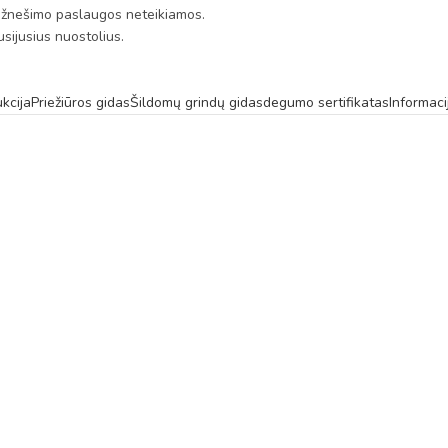
s. Užnešimo paslaugos neteikiamos.
sijusius nuostolius.
kcija
Priežiūros gidas
Šildomų grindų gidas
degumo sertifikatas
Informaci