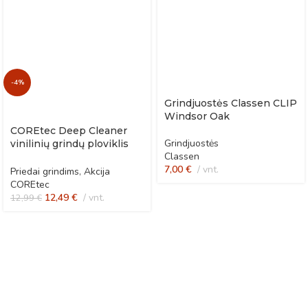
-4%
Grindjuostės Classen CLIP
Windsor Oak
COREtec Deep Cleaner
Grindjuostės
vinilinių grindų ploviklis
Classen
po remonto
7,00
€
vnt.
Priedai grindims
,
Akcija
COREtec
12,49
€
vnt.
12,99
€