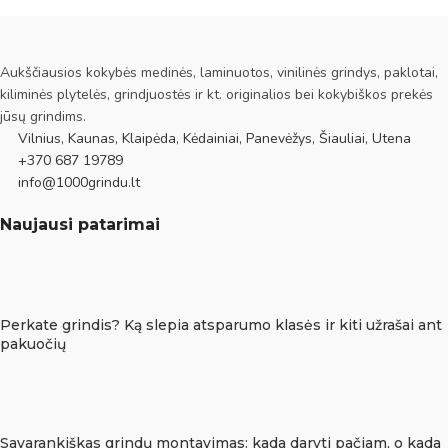
Aukščiausios kokybės medinės, laminuotos, vinilinės grindys, paklotai,
kiliminės plytelės, grindjuostės ir kt. originalios bei kokybiškos prekės
jūsų grindims.
Vilnius, Kaunas, Klaipėda, Kėdainiai, Panevėžys, Šiauliai, Utena
+370 687 19789
info@1000grindu.lt
Naujausi patarimai
Perkate grindis? Ką slepia atsparumo klasės ir kiti užrašai ant
pakuočių
Savarankiškas grindų montavimas: kada daryti pačiam, o kada