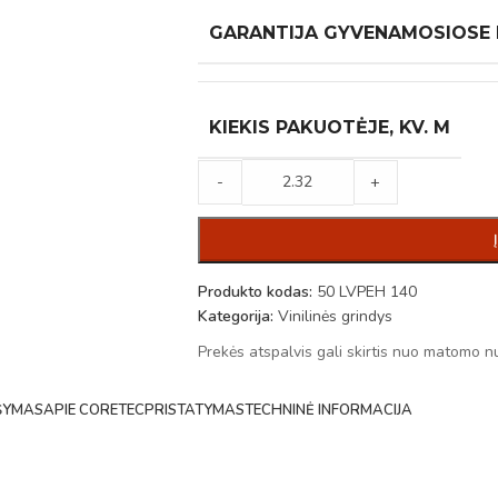
GARANTIJA GYVENAMOSIOSE
KIEKIS PAKUOTĖJE, KV. M
-
+
Produkto kodas:
50 LVPEH 140
Kategorija:
Vinilinės grindys
Prekės atspalvis gali skirtis nuo matomo n
ŠYMAS
APIE CORETEC
PRISTATYMAS
TECHNINĖ INFORMACIJA