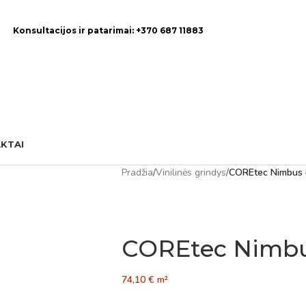
Konsultacijos ir patarimai: +370 687 11883
KTAI
Pradžia
/
Vinilinės grindys
/
COREtec Nimbus 
COREtec Nimbu
74,10
€
m²