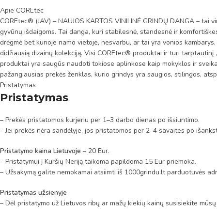
Apie COREtec
COREtec® (JAV) – NAUJOS KARTOS VINILINĖ GRINDŲ DANGA – tai vinilo g
gyvūnų išdaigoms. Tai danga, kuri stabilesnė, standesnė ir komfortiškes
drėgmė bet kurioje namo vietoje, nesvarbu, ar tai yra vonios kambarys, ar
didžiausią dizainų kolekciją. Visi COREtec® produktai ir turi tarptautin
produktai yra saugūs naudoti tokiose aplinkose kaip mokyklos ir sveik
pažangiausias prekės ženklas, kurio grindys yra saugios, stilingos, atsp
Pristatymas
Pristatymas
– Prekės pristatomos kurjeriu per 1–3 darbo dienas po išsiuntimo.
– Jei prekės nėra sandėlyje, jos pristatomos per 2–4 savaites po išanks
Pristatymo kaina Lietuvoje
– 20 Eur.
– Pristatymui į Kuršių Neriją taikoma papildoma 15 Eur priemoka.
– Užsakymą galite nemokamai atsiimti iš 1000grindu.lt parduotuvės adr
Pristatymas užsienyje
– Dėl pristatymo už Lietuvos ribų ar mažų kiekių kainų susisiekite mūsų