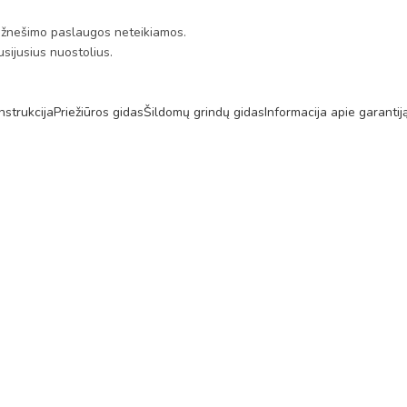
s. Užnešimo paslaugos neteikiamos.
sijusius nuostolius.
nstrukcija
Priežiūros gidas
Šildomų grindų gidas
Informacija apie garantij