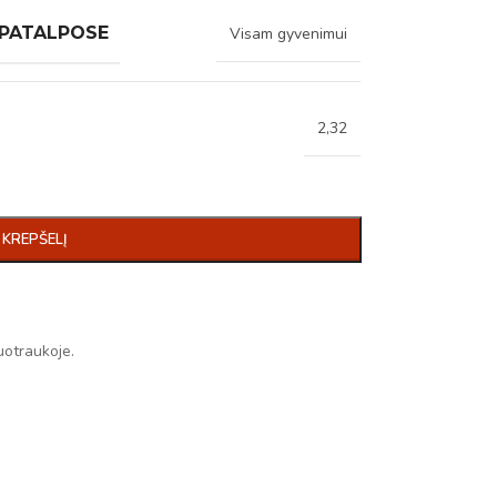
 PATALPOSE
Visam gyvenimui
2,32
Į KREPŠELĮ
uotraukoje.