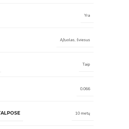
Yra
Ąžuolas, šviesus
Taip
0.066
TALPOSE
10 metų