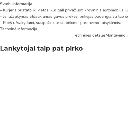
Svarbi informacija
– Kurjeris pristato iki vietos, kur gali privažiuoti krovininis automobili
– Jei užsakymas atšaukiamas gavus prekes, pirkėjas padengia su tuo su
– Prieš užsakydami, susipažinkite su pirkimo-pardavimo taisyklėmis.
Techninė informacija
Techninės detalės
Montavimo i
Lankytojai taip pat pirko