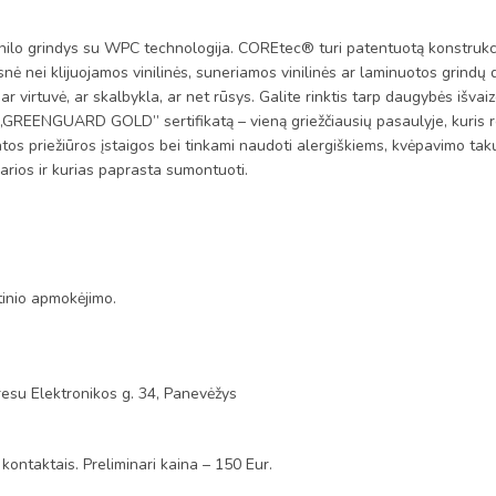
rindys su WPC technologija. COREtec® turi patentuotą konstrukciją, 
nė nei klijuojamos vinilinės, suneriamos vinilinės ar laminuotos grindų 
 virtuvė, ar skalbykla, ar net rūsys. Galite rinktis tarp daugybės išvaiz
į „GREENGUARD GOLD” sertifikatą – vieną griežčiausių pasaulyje, kuris re
atos priežiūros įstaigos bei tinkami naudoti alergiškiems, kvėpavimo 
arios ir kurias paprasta sumontuoti.
tinio apmokėjimo.
esu Elektronikos g. 34, Panevėžys
 kontaktais. Preliminari kaina – 150 Eur.