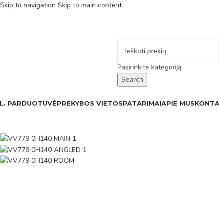
Skip to navigation
Skip to main content
Pasirinkite kategoriją
Search
L. PARDUOTUVĖ
PREKYBOS VIETOS
PATARIMAI
APIE MUS
KONTA