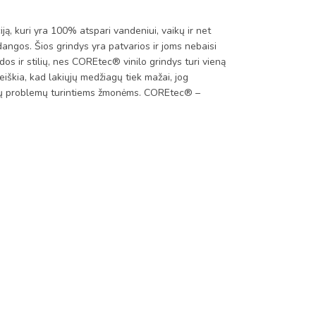
kuri yra 100% atspari vandeniui, vaikų ir net
dangos. Šios grindys yra patvarios ir joms nebaisi
dos ir stilių, nes COREtec® vinilo grindys turi vieną
iškia, kad lakiųjų medžiagų tiek mažai, jog
takų problemų turintiems žmonėms. COREtec® –