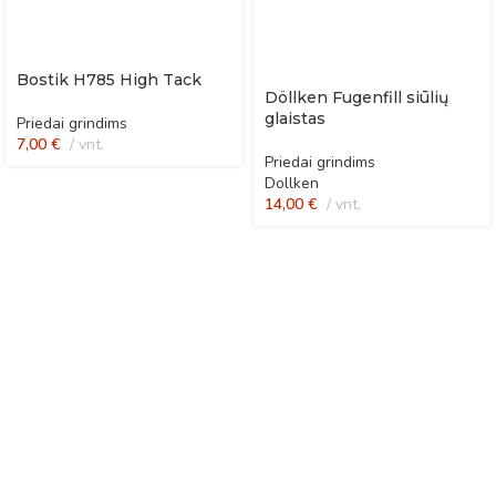
Bostik H785 High Tack
Döllken Fugenfill siūlių
glaistas
Priedai grindims
7,00
€
vnt.
Priedai grindims
Dollken
14,00
€
vnt.