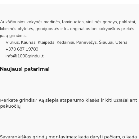
Aukščiausios kokybės medinės, laminuotos, vinilinės grindys, paklotai,
kiliminės plytelės, grindjuostės ir kt. originalios bei kokybiškos prekės
jūsų grindims.
Vilnius, Kaunas, Klaipėda, Kėdainiai, Panevėžys, Šiauliai, Utena
+370 687 19789
info@1000grindu.lt
Naujausi patarimai
Perkate grindis? Ką slepia atsparumo klasės ir kiti užrašai ant
pakuočių
Savarankiškas grindų montavimas: kada daryti pačiam, o kada