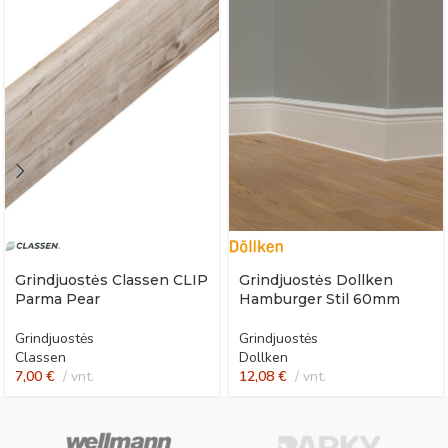
Grindjuostės Classen CLIP
Grindjuostės Dollken
Parma Pear
Hamburger Stil 60mm
Grindjuostės
Grindjuostės
Classen
Dollken
7,00
€
vnt.
12,08
€
vnt.