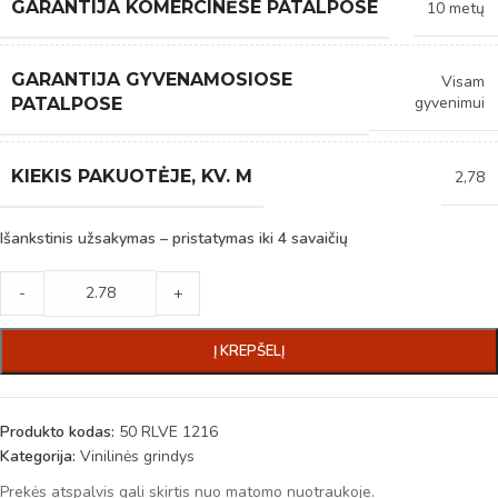
GARANTIJA KOMERCINĖSE PATALPOSE
10 metų
GARANTIJA GYVENAMOSIOSE
Visam
gyvenimui
PATALPOSE
KIEKIS PAKUOTĖJE, KV. M
2,78
Išankstinis užsakymas – pristatymas iki 4 savaičių
-
+
Į KREPŠELĮ
Produkto kodas:
50 RLVE 1216
Kategorija:
Vinilinės grindys
Prekės atspalvis gali skirtis nuo matomo nuotraukoje.