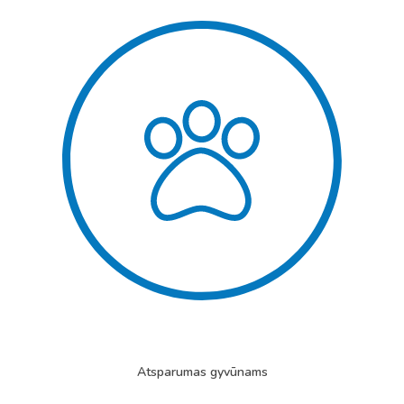
Atsparumas gyvūnams